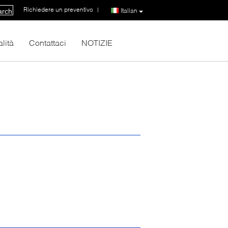
Richiedere un preventivo
|
Italian
arch
lità
Contattaci
NOTIZIE