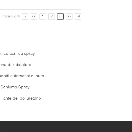
Page 3 of 3
|<
<<
1
2
3
>>
>|
nice acrilica spray
nna di indicatore
dotti automatici di cura
 Schiuma Spray
illante del poliuretano