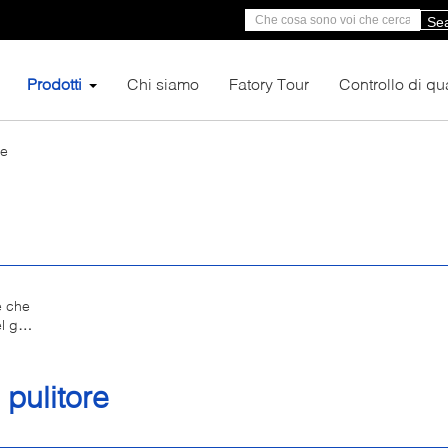
Se
Prodotti
Chi siamo
Fatory Tour
Controllo di qua
re
e che
el gas
ia
 pulitore