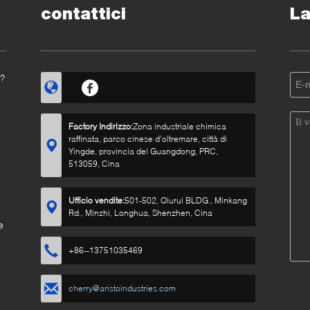
contattici
La
o?
Factory Indirizzo:
Zona industriale chimica
raffinata, parco cinese d'oltremare, città di
Yingde, provincia del Guangdong, PRC,
513059, Cina
Ufficio vendite:
501-502, Qiurui BLDG., Minkang
Rd., Minzhi, Longhua, Shenzhen, Cina
e
+86--13751035469
cherry@aristoindustries.com