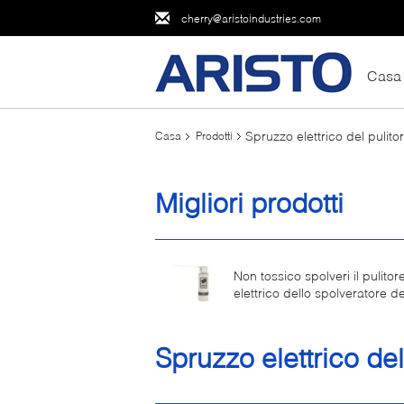
cherry@aristoindustries.com
Casa
Spruzzo elettrico del pulito
Casa
Prodotti
Migliori prodotti
Non tossico spolveri il pulitor
elettrico dello spolveratore d
lo spruzzo spara a raffica l'ar
inscatolata
Spruzzo elettrico del