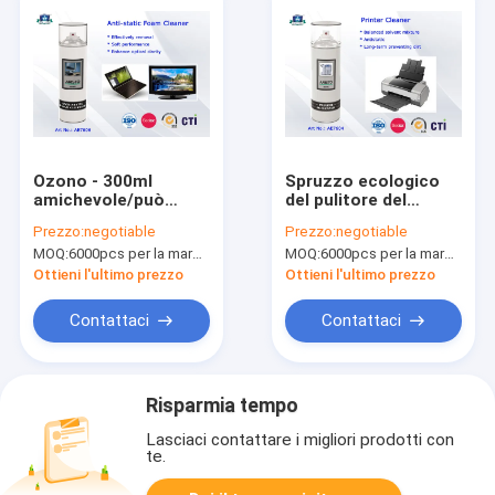
Ozono - 300ml
Spruzzo ecologico
amichevole/può
del pulitore del
pulitore elettrico del
contatto elettrico,
Prezzo:
negotiable
Prezzo:
negotiable
contatto della
spruzzo del pulitore
MOQ:
6000pcs per la marca di Aristo, 15000pcs per la marca del cliente
MOQ:
6000pcs per la marca di Aristo, 15000pcs per la marca del cliente
schiuma del pulitore
della testa della
dell'aerosol
stampante 400ml
Ottieni l'ultimo prezzo
Ottieni l'ultimo prezzo
antistatico di Aristo
Contattaci
Contattaci
Risparmia tempo
Lasciaci contattare i migliori prodotti con
te.