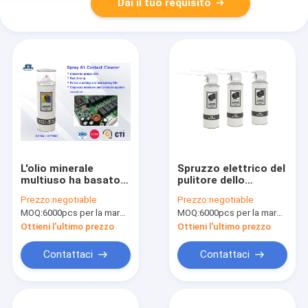
Dai il tuo requisito
L'olio minerale
Spruzzo elettrico del
multiuso ha basato
pulitore dello
lo spruzzo elettrico
spolveratore dell'aria
Prezzo:
negotiable
Prezzo:
negotiable
del pulitore
MOQ:
6000pcs per la marca di Aristo, 15000pcs per la marca del cliente
MOQ:
6000pcs per la marca di Aristo, 15000pcs per la marca del cliente
Ottieni l'ultimo prezzo
Ottieni l'ultimo prezzo
Contattaci
Contattaci