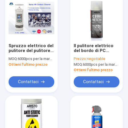
Spruzzo elettrico del
Il pulitore elettrico
pulitore del pulitore
del bordo di PC
del contatto dello
spruzza Aristo 400ml
MOQ:
6000pcs per la marca di Aristo, 15000pcs per la marca del cliente
Prezzo:
negotiable
spruzzo 60
30cm CFC libero
Ottieni l'ultimo prezzo
MOQ:
6000pcs per la marca di Aristo, 15000pcs per la marca del cliente
Ottieni l'ultimo prezzo
Contattaci
Contattaci
Casa.
Prodotti
Su di noi