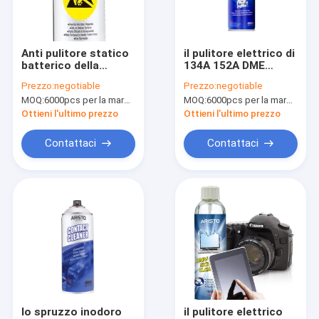
Visita alla fabbrica
Controllo della qualità
Anti pulitore statico
il pulitore elettrico di
batterico della
134A 152A DME
News
schiuma di Cleaner
spruzza lo
Prezzo:
negotiable
Prezzo:
negotiable
Spray Odorless
spolveratore 400ml
MOQ:
6000pcs per la marca di Aristo, 15000pcs per la marca del cliente
MOQ:
6000pcs per la marca di Aristo, 15000pcs per la marca del cliente
400ml della
dell'aria di Aristo
stampante anti
inoffensivo
Ottieni l'ultimo prezzo
Ottieni l'ultimo prezzo
pittura di spruzzo del tessuto
Contattaci
Contattaci
Pittura di spruzzo dei graffiti
vernice acrilica spray
Lubrificanti industriali
marcatura di vernice spray
penna di indicatore
lo spruzzo inodoro
il pulitore elettrico