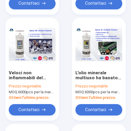
Contattaci
Contattaci
Veloci non
L'olio minerale
infiammabili del
multiuso ha basato il
pulitore dello
pulitore elettronico
Prezzo:
negotiable
Prezzo:
negotiable
spruzzo del contatto
del contatto dello
MOQ:
6000pcs per la marca di Aristo, 15000pcs per la marca del cliente
MOQ:
6000pcs per la marca di Aristo, 15000pcs per la marca del cliente
e sicuri elettrici
spruzzo 61 elettrici
puliscono
del pulitore
Ottieni l'ultimo prezzo
Ottieni l'ultimo prezzo
Contattaci
Contattaci