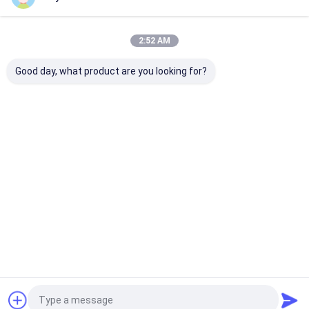
Le Nostre Categorie
2:52 AM
Good day, what product are you looking for?
pittura di spruzzo
Pittura di spruzzo
vernice acrilic
del tessuto
dei graffiti
spray
Casa
Circa noi
Desktop Site
Mappa del sito
Politica sulla privacy
Qualità
pittura di spruzzo del tessuto
Fabbrica cinese.Copyright ©
2026 Aristo Industries Corporation Limited. All Rights Reserved.