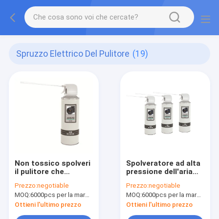
Spruzzo Elettrico Del Pulitore
(19)
Non tossico spolveri
Spolveratore ad alta
il pulitore che
pressione dell'aria
elettrico dello
non infiammabile con
Prezzo:
negotiable
Prezzo:
negotiable
spolveratore del gas
l'ugello di innesco
MOQ:
6000pcs per la marca di Aristo, 15000pcs per la marca del cliente
MOQ:
6000pcs per la marca di Aristo, 15000pcs per la marca del cliente
lo spruzzo spara a
raffica l'aria
Ottieni l'ultimo prezzo
Ottieni l'ultimo prezzo
inscatolata