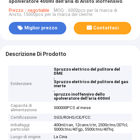
spolveratore 400ml dell'aria di Aristo inoffensivo
Prezzo：negotiable
MOQ：6000pcs per la marca di
Aristo, 15000pcs per la marca del cliente
Miglior prezzo
Contattaci
Descrizione Di Prodotto
Spruzzo elettrico del pulitore del
DME
,
Spruzzo elettrico del pulitore del gas
Evidenziare
inerte
,
spruzzo inoffensivo dello
spolveratore dell'aria 400ml
Capacità di
500000PCS al mese
alimentazione
Certificazione
SGS/ROHS/CE/FCC
Imballaggi
400ml/can, 12cans/ctn, 2500ctns/20'fcl,
particolari
5000ctns/40'gp, 5500ctns/40'hq
Luogo di origine
La Cina