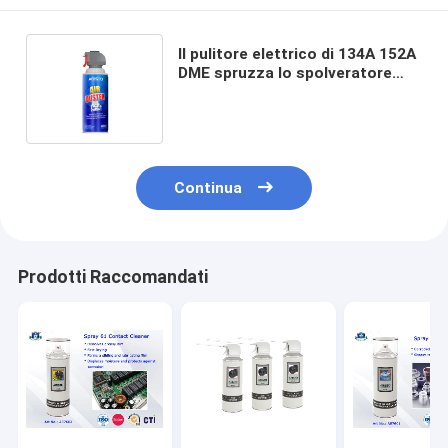
Il pulitore elettrico di 134A 152A
DME spruzza lo spolveratore
400ml dell'aria di Aristo
inoffensivo
Continua
Prodotti Raccomandati