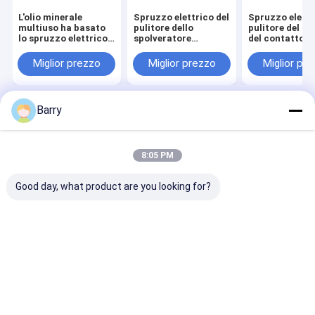
L'olio minerale
Spruzzo elettrico del
Spruzzo elettr
multiuso ha basato
pulitore dello
pulitore del pu
lo spruzzo elettrico
spolveratore
del contatto d
del pulitore
dell'aria
spruzzo 60
Miglior prezzo
Miglior prezzo
Miglior pr
Barry
Casa
Circa noi
Desktop Site
Mappa del sito
Politica sulla privacy
Qualità
pittura di spruzzo del tessuto
Fabbrica cinese.Copyright ©
8:05 PM
2026 Aristo Industries Corporation Limited. All Rights Reserved.
Good day, what product are you looking for?
Casa.
Prodotti
Su di noi