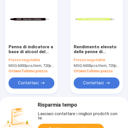
Penna di indicatore a
Rendimento elevato
base di alcool del
delle penne di
gemello di medium
marcatura degli
Prezzo:
negotiable
Prezzo:
negotiable
con lo scalpello di
indicatori del gemello
MOQ:
6000pcs/item, 720pcs/color
MOQ:
6000pcs/item, 720pcs/color
8mm - di 6mm ed i
della spazzola
punti medi
dell'artista per i
Ottieni l'ultimo prezzo
Ottieni l'ultimo prezzo
dell'indennità di 1mm
regali promozionali
Contattaci
Contattaci
Risparmia tempo
Lasciaci contattare i migliori prodotti con
te.