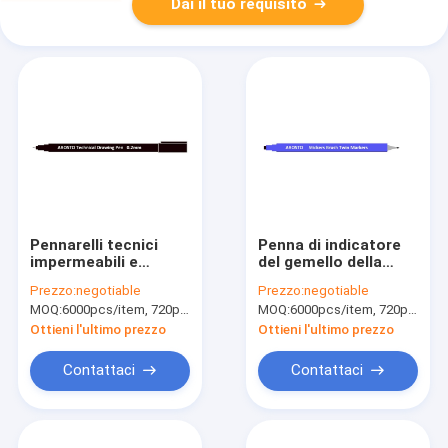
Dai il tuo requisito
Pennarelli tecnici
Penna di indicatore
impermeabili e
del gemello della
fotoresistenti con
spazzola di
Prezzo:
negotiable
Prezzo:
negotiable
l'inchiostro del
sicurezza/penne di
MOQ:
6000pcs/item, 720pcs/color
MOQ:
6000pcs/item, 720pcs/color
pigmento ed il forte
indicatore
barilotto dei pp
permanenti della
Ottieni l'ultimo prezzo
Ottieni l'ultimo prezzo
pittura con il punto
1mm del poliestere
Contattaci
Contattaci