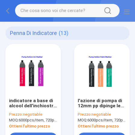
Penna Di Indicatore
(13)
indicatore a base di
l'azione di pompa di
alcool dell'inchiostro
12mm pp dipinge le
della tintura di
penne della penna di
Prezzo:
negotiable
Prezzo:
negotiable
azione di pompa
indicatore/di
MOQ:
6000pcs/item, 720pcs/color
MOQ:
6000pcs/item, 720pcs/color
delle penne di
indicatore arte della
indicatore della
sicurezza per gli
Ottieni l'ultimo prezzo
Ottieni l'ultimo prezzo
pittura di 7mm 12mm
artisti