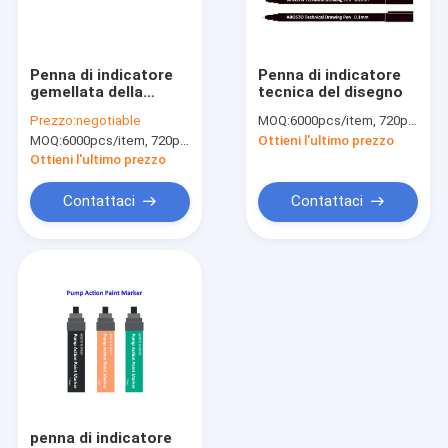
Visita alla fabbrica
Controllo della qualità
Penna di indicatore
Penna di indicatore
gemellata della
tecnica del disegno
News
spazzola
Prezzo:
negotiable
MOQ:
6000pcs/item, 720pcs/color
MOQ:
6000pcs/item, 720pcs/color
Ottieni l'ultimo prezzo
Ottieni l'ultimo prezzo
pittura di spruzzo del tessuto
Contattaci
Contattaci
Pittura di spruzzo dei graffiti
vernice acrilica spray
Lubrificanti industriali
marcatura di vernice spray
penna di indicatore
penna di indicatore