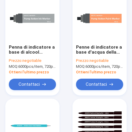
Penna di indicatore a
Penne di indicatore a
base di alcool
base d'acqua della
riutilizzabile
pittura di azione di
Prezzo:
negotiable
Prezzo:
negotiable
dell'inchiostro di
pompa per colore
MOQ:
6000pcs/item, 720pcs/color
MOQ:
6000pcs/item, 720pcs/color
azione di pompa con
vivo 7mm dell'artista
Tipe dello scalpello
1mm 3mm
Ottieni l'ultimo prezzo
Ottieni l'ultimo prezzo
di 7mm 12mm 15mm
Contattaci
Contattaci
Casa.
Prodotti
Su di noi