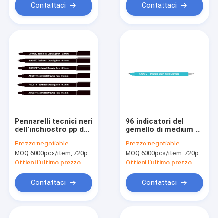
15mm
Contattaci
Contattaci
Pennarelli tecnici neri
96 indicatori del
dell'inchiostro pp del
gemello di medium di
pigmento per lo
colori/penna
Prezzo:
negotiable
Prezzo:
negotiable
schizzo o la scrittura
marcatura di arte
MOQ:
6000pcs/item, 720pcs/color
MOQ:
6000pcs/item, 720pcs/color
impermeabile
con inchiostro a
base di alcool
Ottieni l'ultimo prezzo
Ottieni l'ultimo prezzo
ecologico
Contattaci
Contattaci