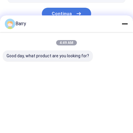
Continua
Barry
Le Nostre Categorie
4:49 AM
Good day, what product are you looking for?
pittura di spruzzo
Pittura di spruzzo
vernice acrilic
del tessuto
dei graffiti
spray
Casa
Circa noi
Desktop Site
Mappa del sito
Politica sulla privacy