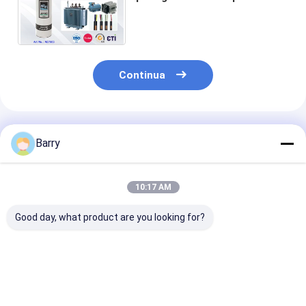
della superficie
metallo/dell'elettrotipia
l'elettro
Continua
Prodotti Raccomandati
Barry
10:17 AM
Good day, what product are you looking for?
L'olio minerale
Spruzzo elettrico del
Spruzzo elettr
multiuso ha basato
pulitore dello
pulitore del pu
lo spruzzo elettrico
spolveratore
del contatto d
del pulitore
dell'aria
spruzzo 60