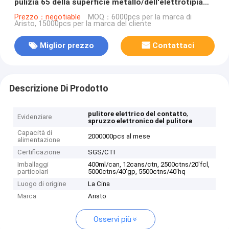
pulizia 65 della superficie metallo/dell'elettrotipia
l'elettro
Prezzo：negotiable
MOQ：6000pcs per la marca di
Aristo, 15000pcs per la marca del cliente
Miglior prezzo
Contattaci
Descrizione Di Prodotto
,
pulitore elettrico del contatto
Evidenziare
spruzzo elettronico del pulitore
Capacità di
2000000pcs al mese
alimentazione
Certificazione
SGS/CTI
Imballaggi
400ml/can, 12cans/ctn, 2500ctns/20'fcl,
particolari
5000ctns/40'gp, 5500ctns/40'hq
Luogo di origine
La Cina
Marca
Aristo
Osservi più