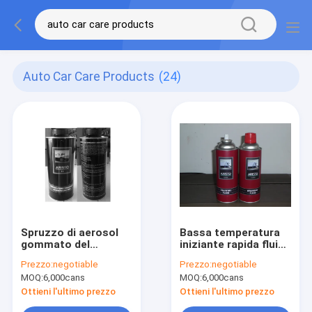
Auto Car Care Products
(24)
Spruzzo di aerosol
Bassa temperatura
gommato del
iniziante rapida fluida
Undercoating di
dello spruzzo di
Prezzo:
negotiable
Prezzo:
negotiable
automobile dei
automobile dei
MOQ:
6,000cans
MOQ:
6,000cans
prodotti automatici
prodotti
amichevoli eco- di
professionali di cura
Ottieni l'ultimo prezzo
Ottieni l'ultimo prezzo
cura