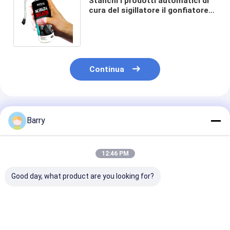
Stanchi i prodotti automatici di
cura del sigillatore il gonfiatore
di CTI che spruzza Aristo 400ml
Continua
Prodotti Raccomandati
Barry
12:46 PM
Good day, what product are you looking for?
Prodotti automatici
Prodotti automatici
Prodotti di cu
di cura dello spruzzo
di cura del sigillante
della gomma d