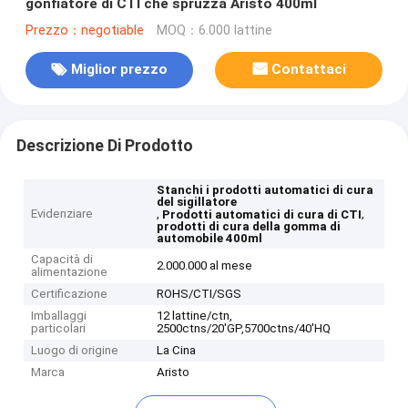
gonfiatore di CTI che spruzza Aristo 400ml
Prezzo：negotiable
MOQ：6.000 lattine
Miglior prezzo
Contattaci
Descrizione Di Prodotto
Stanchi i prodotti automatici di cura
del sigillatore
Evidenziare
,
,
Prodotti automatici di cura di CTI
prodotti di cura della gomma di
automobile 400ml
Capacità di
2.000.000 al mese
alimentazione
Certificazione
ROHS/CTI/SGS
Imballaggi
12 lattine/ctn,
particolari
2500ctns/20'GP,5700ctns/40'HQ
Luogo di origine
La Cina
Marca
Aristo