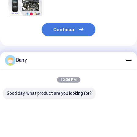
dell'automobile dei prodotti di
cura/spruzzo di superficie 500ml
pulitore del motore
Continua
Prodotti Raccomandati
Barry
12:36 PM
Good day, what product are you looking for?
Pulizzatore di
Spray per la cura
Spruzzo di pul
rivestimenti per auto
dell'auto
dell'automobil
asfaltato
Degrasatore del
pulitore del
motore
cuscinetto di 
Miglior prezzo
Miglior prezzo
Miglior pr