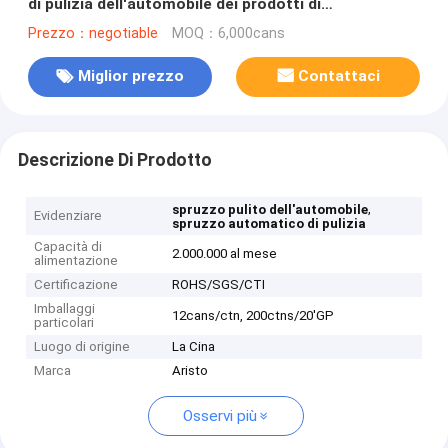
di pulizia dell'automobile dei prodotti di
cura/spruzzo di superficie 500ml pulitore del motore
Prezzo：negotiable
MOQ：6,000cans
Miglior prezzo
Contattaci
Descrizione Di Prodotto
,
spruzzo pulito dell'automobile
Evidenziare
spruzzo automatico di pulizia
Capacità di
2.000.000 al mese
alimentazione
Certificazione
ROHS/SGS/CTI
Imballaggi
12cans/ctn, 200ctns/20'GP
particolari
Luogo di origine
La Cina
Marca
Aristo
Osservi più