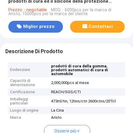
prodotti di cura ed il silicone della protezione
incerano lo spruzzo 473ml/tin
Prezzo：negotiable
MOQ：6000pcs per la marca di
Aristo, 15000pcs per la marca del cliente
Miglior prezzo
Contattaci
Descrizione Di Prodotto
,
prodotti di cura della gomma
Evidenziare
prodotti automatici di cura di
automobile
Capacità di
2,000,000pcs al mese
alimentazione
Certificazione
REACH/SGS/CTI
Imballaggi
473ml/tin, 12tins/ctn 2600ctns/20'fcl
particolari
Luogo di origine
La Cina
Marca
Aristo
Osservi più