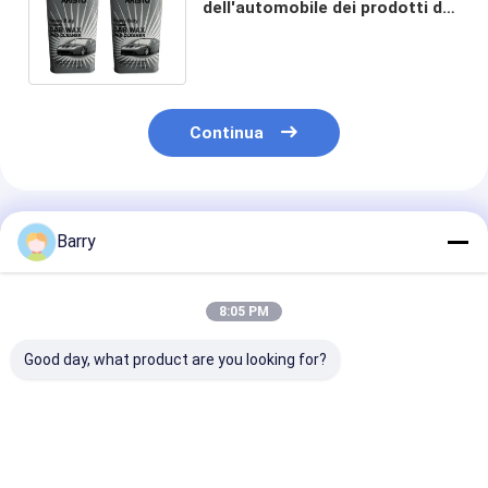
dell'automobile dei prodotti di
cura ed il silicone della
protezione incerano lo spruzzo
473ml/tin
Continua
Prodotti Raccomandati
Barry
8:05 PM
Good day, what product are you looking for?
Prodotti automatici
Prodotti automatici
Prodotti di cu
di cura dello spruzzo
di cura del sigillante
della gomma d
gommato del
della gomma
automobile del