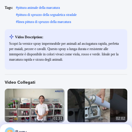
Tags:
#
pittura animale della marcatura
#
pittura di spruzzo della segnaletica stradale
#
linea pittura di spruzzo della marcatura
Video Description:
Scopri la vernice spray impermeabile per animali ad asciugatura rapida, perfetta
per maiali, pecore e cavalli. Questo spray a lunga durata e resistente alle
intemperie è disponibile in colori vivaci come viola, rosso e verde. Ideale per la
marcatura rapida e sicura degli animali.
Video Collegati
01:31
02:02
Aristo Industries Corp. Ltd.
Aristo 750ml Vernice per marcatori di