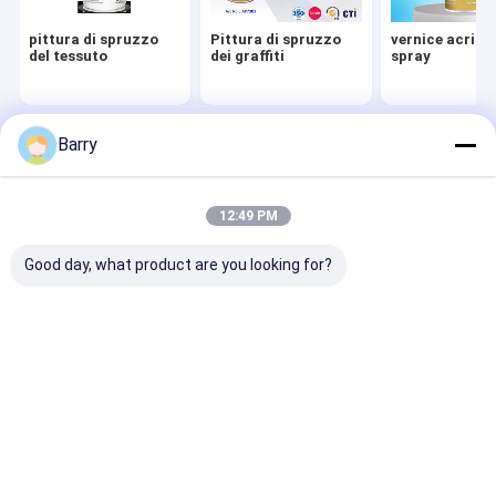
pittura di spruzzo
Pittura di spruzzo
vernice acrilic
del tessuto
dei graffiti
spray
Barry
Casa
Circa noi
Desktop Site
Mappa del sito
Politica sulla privacy
Qualità
pittura di spruzzo del tessuto
Fabbrica cinese.Copyright ©
12:49 PM
2026 Aristo Industries Corporation Limited. All Rights Reserved.
Good day, what product are you looking for?
Casa.
Prodotti
Su di noi