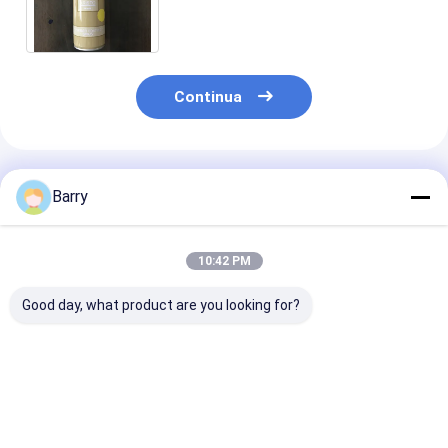
pittura della pittura di spruzzo
della mano di Peelable
Continua
Prodotti Raccomandati
Barry
10:42 PM
Good day, what product are you looking for?
1L che imballa la
mano di gomma di
Pittura di go
pittura a base
Peelable della
dell'imballaggi
d'acqua della gomma
pittura a base
colore 1L di gi
di Peelable di colore
d'acqua di colore
della mano di
verde
dell'oro 400ml -
Peelable della
Miglior prezzo
Miglior prezzo
Miglior pr