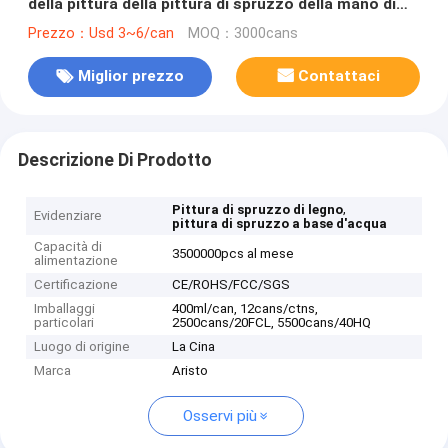
della pittura della pittura di spruzzo della mano di
Peelable
Prezzo：Usd 3~6/can
MOQ：3000cans
Miglior prezzo
Contattaci
Descrizione Di Prodotto
,
Pittura di spruzzo di legno
Evidenziare
pittura di spruzzo a base d'acqua
Capacità di
3500000pcs al mese
alimentazione
Certificazione
CE/ROHS/FCC/SGS
Imballaggi
400ml/can, 12cans/ctns,
particolari
2500cans/20FCL, 5500cans/40HQ
Luogo di origine
La Cina
Marca
Aristo
Osservi più