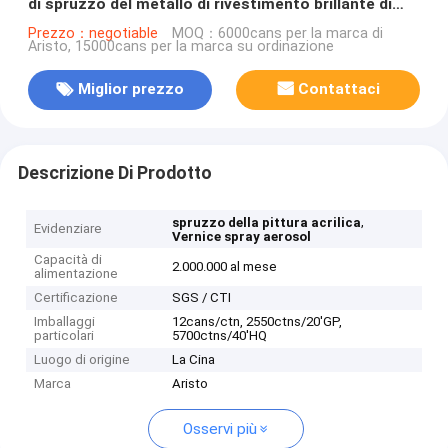
di spruzzo del metallo di rivestimento brillante di
lucentezza multi
Prezzo：negotiable
MOQ：6000cans per la marca di
Aristo, 15000cans per la marca su ordinazione
Miglior prezzo
Contattaci
Descrizione Di Prodotto
,
spruzzo della pittura acrilica
Evidenziare
Vernice spray aerosol
Capacità di
2.000.000 al mese
alimentazione
Certificazione
SGS / CTI
Imballaggi
12cans/ctn, 2550ctns/20'GP,
particolari
5700ctns/40'HQ
Luogo di origine
La Cina
Marca
Aristo
Osservi più