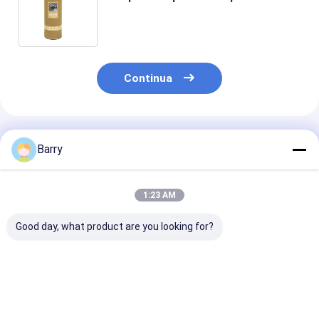
metallo di rivestimento brillante di
lucentezza multi
Continua
Prodotti Raccomandati
Barry
1:23 AM
Good day, what product are you looking for?
Vernice a spruzzo di
Sfregatura rapida
Vernice a spr
zinco da
Vernice a spruzzo
acrilica zinco
galvanizzazione a
zinc galvanizzante
minuti tempo d
freddo 400 ml
5-10 minuti Tempo
asciugatura