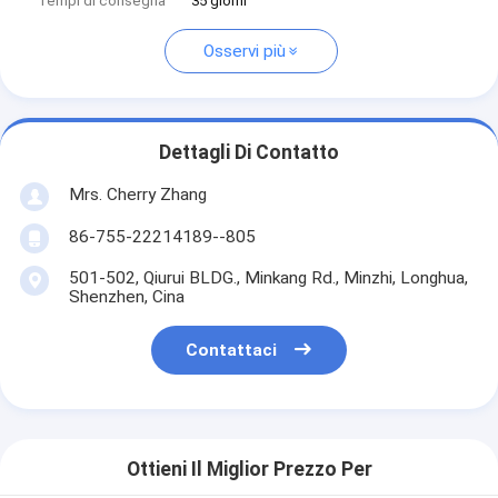
Tempi di consegna
35 giorni
Osservi più
Dettagli Di Contatto
Mrs. Cherry Zhang
86-755-22214189--805
501-502, Qiurui BLDG., Minkang Rd., Minzhi, Longhua,
Shenzhen, Cina
Contattaci
Ottieni Il Miglior Prezzo Per