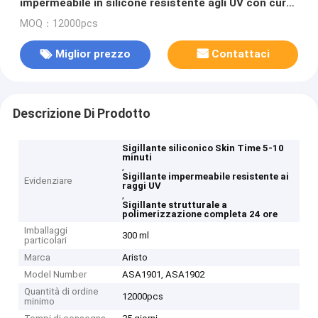
impermeabile in silicone resistente agli UV con cura
completa di 24 ore per uso interno ed esterno
MOQ：12000pcs
Miglior prezzo
Contattaci
Descrizione Di Prodotto
Sigillante siliconico Skin Time 5-10
minuti
,
Sigillante impermeabile resistente ai
Evidenziare
raggi UV
,
Sigillante strutturale a
polimerizzazione completa 24 ore
Imballaggi
300 ml
particolari
Marca
Aristo
Model Number
ASA1901, ASA1902
Quantità di ordine
12000pcs
minimo