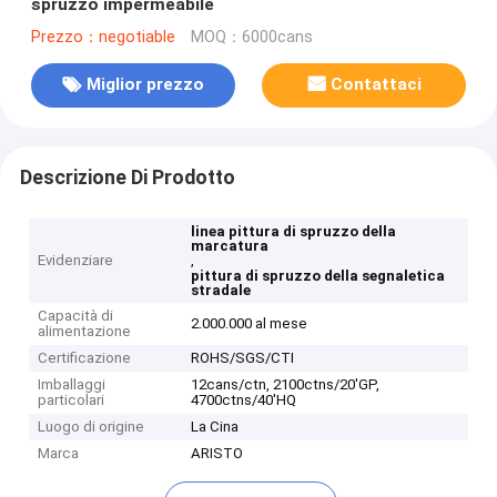
spruzzo impermeabile
Prezzo：negotiable
MOQ：6000cans
Miglior prezzo
Contattaci
Descrizione Di Prodotto
linea pittura di spruzzo della
marcatura
Evidenziare
,
pittura di spruzzo della segnaletica
stradale
Capacità di
2.000.000 al mese
alimentazione
Certificazione
ROHS/SGS/CTI
Imballaggi
12cans/ctn, 2100ctns/20'GP,
particolari
4700ctns/40'HQ
Luogo di origine
La Cina
Marca
ARISTO