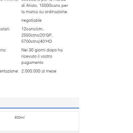
di Aristo, 15000cans per
la marca su ordinazione
negotiable
olari:
12cans/ctn,
2550ctns/20'GP,
5700ctns/40'HQ
gna:
Nei 30 giorni dopo ha
ricevuto il vostro
pagamento
entazione:
2.000.000 al mese
400ml