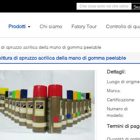
Se
Prodotti
Chi siamo
Fatory Tour
Controllo di qua
a di spruzzo acrilica della mano di gomma peelable
pittura di spruzzo acrilica della mano di gomma peelable
Dettagli:
Luogo di origine
Marca:
Certificazione:
Numero di
modello:
Termini di pa
Quantità di ordi