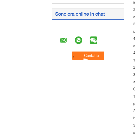
i
2
Sono ora online in chat
c
3
p
4
d
A
1
2
3
a
C
1
p
2
b
3
a