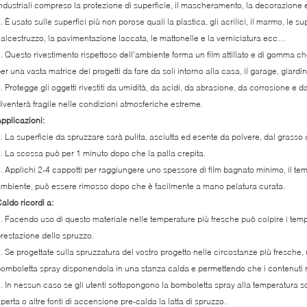
ndustriali compreso la protezione di superficie, il mascheramento, la decorazione 
. È usato sulle superfici più non porose quali la plastica, gli acrilici, il marmo, le sup
alcestruzzo, la pavimentazione laccata, le mattonelle e la verniciatura ecc…
. Questo rivestimento rispettoso dell'ambiente forma un film attillato e di gomma c
er una vasta matrice dei progetti da fare da soli intorno alla casa, il garage, giardin
. Protegge gli oggetti rivestiti da umidità, da acidi, da abrasione, da corrosione e da
iventerà fragile nelle condizioni atmosferiche estreme.
pplicazioni:
. La superficie da spruzzare sarà pulita, asciutta ed esente da polvere, dal grasso d
. La scossa può per 1 minuto dopo che la palla crepita.
. Applichi 2-4 cappotti per raggiungere uno spessore di film bagnato minimo, il te
mbiente, può essere rimosso dopo che è facilmente a mano pelatura curata.
aldo ricordi a:
. Facendo uso di questo materiale nelle temperature più fresche può colpire i tempi
restazione dello spruzzo.
. Se progettate sulla spruzzatura del vostro progetto nelle circostanze più fresche
omboletta spray disponendola in una stanza calda e permettendo che i contenuti
. In nessun caso se gli utenti sottopongono la bomboletta spray alla temperatura 
perta o altre fonti di accensione pre-calda la latta di spruzzo.