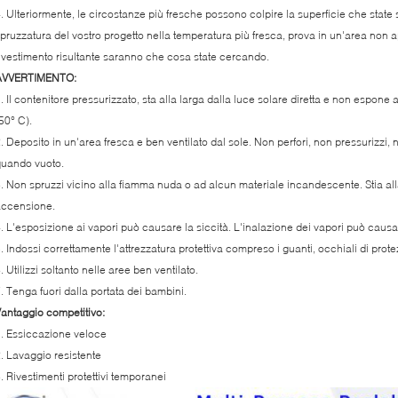
. Ulteriormente, le circostanze più fresche possono colpire la superficie che state 
pruzzatura del vostro progetto nella temperatura più fresca, prova in un'area non a
ivestimento risultante saranno che cosa state cercando.
AVVERTIMENTO:
. Il contenitore pressurizzato, sta alla larga dalla luce solare diretta e non espon
50° C).
. Deposito in un'area fresca e ben ventilato dal sole. Non perfori, non pressurizzi, 
uando vuoto.
. Non spruzzi vicino alla fiamma nuda o ad alcun materiale incandescente. Stia alla la
accensione.
. L'esposizione ai vapori può causare la siccità. L'inalazione dei vapori può causar
. Indossi correttamente l'attrezzatura protettiva compreso i guanti, occhiali di pro
. Utilizzi soltanto nelle aree ben ventilato.
. Tenga fuori dalla portata dei bambini.
antaggio competitivo:
. Essiccazione veloce
. Lavaggio resistente
. Rivestimenti protettivi temporanei