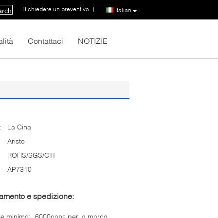
Richiedere un preventivo
|
Italian
arch
lità
Contattaci
NOTIZIE
:
La Cina
Aristo
ROHS/SGS/CTI
AP7310
gamento e spedizione:
ne minimo:
6000cans per la marca