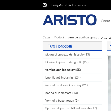
cherry@aristoindustries.com
Casa
pittur
Casa
Prodotti
vernice acrilica spray
Tutti i prodotti
pittura di spruzzo del tessuto
(33)
Pittura di spruzzo dei graffiti
(22)
vernice acrilica spray
(55)
Lubrificanti industriali
(24)
marcatura di vernice spray
(21)
penna di indicatore
(13)
Vernici a base acqua
(9)
Spruzzo di pulizia dell'automobile
(17)