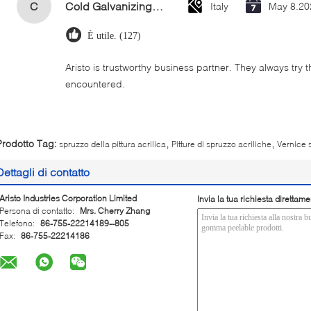
C
Cold Galvanizing Zinc Spray Paint 400ml
Italy
May 8.20
È utile. (127)
Aristo is trustworthy business partner. They always try 
encountered.
,
,
Prodotto Tag:
spruzzo della pittura acrilica
Pitture di spruzzo acriliche
Vernice 
Dettagli di contatto
Aristo Industries Corporation Limited
Invia la tua richiesta direttame
Persona di contatto:
Mrs. Cherry Zhang
Telefono:
86-755-22214189--805
Fax:
86-755-22214186