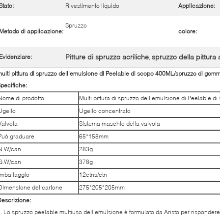
Stato:
Rivestimento liquido
Applicazione:
Spruzzo
Metodo di applicazione:
colore:
Pitture di spruzzo acriliche
spruzzo della pittura a
Evidenziare:
,
ulti pittura di spruzzo dell'emulsione di Peelable di scopo 400ML/spruzzo di gomma
pecifiche:
Nome di prodotto
Multi pittura di spruzzo dell'emulsione di Peelable d
Ugello
Ugello concentrato
Valvola
Sistema maschio della valvola
Può graduare
65*158mm
N.W/can
283g
G.W/can
378g
Imballaggio
12ctns/ctn
Dimensione del cartone
275*205*205mm
escrizione:
. Lo spruzzo peelable multiuso dell'emulsione è formulato da Aristo per rispondere 