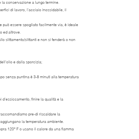
e la conservazione a lungo termine.
erfici di lavoro, l'acciaio inossidabile, il
he può essere spogliato facilmente via, è ideale
o ed altrove.
llo slittamento/slittanti e non si fenderà o non
ell'olio e dalla sporcizia;
mpo senza puntina è 3-8 minuti alla temperatura
 d'essiccamento, finire la qualità e la
, raccomandiamo pre-di riscaldare la
 raggiungano la temperatura ambiente.
sopra 120° F o usano il calore da una fiamma