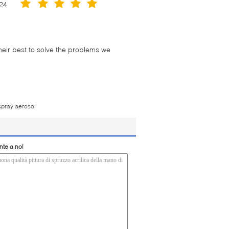
24
their best to solve the problems we
spray aerosol
nte a noi