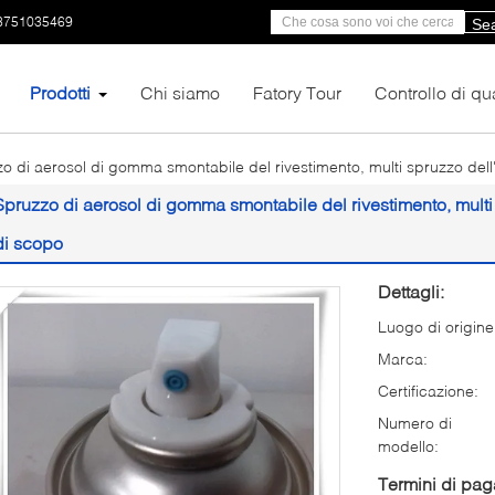
3751035469
Se
Prodotti
Chi siamo
Fatory Tour
Controllo di qua
o di aerosol di gomma smontabile del rivestimento, multi spruzzo dell
Spruzzo di aerosol di gomma smontabile del rivestimento, multi
di scopo
Dettagli:
Luogo di origine
Marca:
Certificazione:
Numero di
modello:
Termini di pa