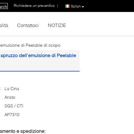
Richiedere un preventivo
|
Italian
arch
lità
Contattaci
NOTIZIE
'emulsione di Peelable di scopo
 spruzzo dell'emulsione di Peelable
:
La Cina
Aristo
SGS / CTI
AP7310
gamento e spedizione: