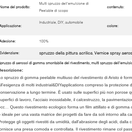
Multi spruzzo dell'emulsione di
Nome del prodotto:
contenuto:
Peelable di scopo
Industriale, DIY, automobile
Applicazione:
colore:
Adesione:
100%
spruzzo della pittura acrilica
Vernice spray aeros
Evidenziare:
,
pruzzo di aerosol di gomma smontabile del rivestimento, multi spruzzo dell'emulsi
Descrizione:
Lo spruzzo di gomma peelable multiuso del rivestimento di Aristo è form
all'esigenza di molti industrial&DIYapplications compreso la protezione di 
onservazione a lungo termine. È usato sulle superfici più non porose quali
uperfici di lavoro, l'acciaio inossidabile, il calcestruzzo, la pavimentazi
ecc… Questo rivestimento ecologico forma un film attillato e di gomma 
è ideale per una vasta matrice dei progetti da fare da soli intorno alla c
rotegge gli oggetti rivestiti da umidità, dall'abrasione degli acidi, dalla c
fornisce una presa comoda e controllata. Il rivestimento rimane col pass