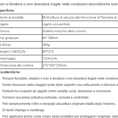
non si fenderà o non diventerà fragile nelle condizioni atmosferiche est
pecifiche:
Nome di prodotto
Multi pittura di spruzzo dell'emulsione di Peelable d
Ugello
Ugello concentrato
Valvola
Sistema maschio della valvola
Può graduare
65*158mm
N.W/can
283g
Modelli il NESSUN
AP7310
Imballaggio
12ctns/ctn
Dimensione del cartone
275*205*205mm
aratteristiche:
Rimane flessibile, elastico e non si fenderà o non diventerà fragile nelle condizi
Facile rimuovere dalla maggior parte delle superfici una volta pronto a ritornare al
Protects ha ricoperto gli oggetti contro umidità, acidi, abrasione e corrosione.
Fornisce una presa antisdrucciolevole, comoda e controllata.
Peli semplicemente il film e meravigli alla pittura originale intatta dopo l'inverno.
Di facile impiego e mantenga.
Può applicarsi anche come chiaro strato protettivo per proteggere l'originale. dip