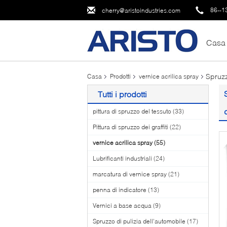
86--1
cherry@aristoindustries.com
Casa
Spruzz
Casa
Prodotti
vernice acrilica spray
Tutti i prodotti
pittura di spruzzo del tessuto
(33)
Pittura di spruzzo dei graffiti
(22)
vernice acrilica spray
(55)
Lubrificanti industriali
(24)
marcatura di vernice spray
(21)
penna di indicatore
(13)
Vernici a base acqua
(9)
Spruzzo di pulizia dell'automobile
(17)