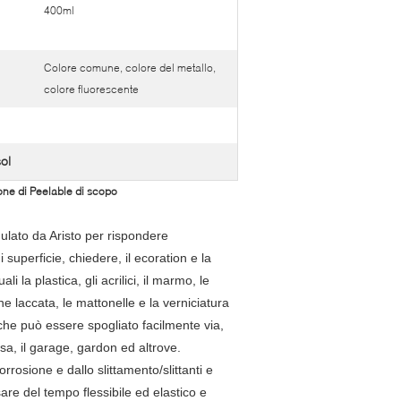
400ml
Colore comune, colore del metallo,
colore fluorescente
ol
one di Peelable di scopo
ulato da Aristo per rispondere
superficie, chiedere, il ecoration e la
 la plastica, gli acrilici, il marmo, le
one laccata, le mattonelle e la verniciatura
che può essere spogliato facilmente via,
asa, il garage, gardon ed altrove.
orrosione e dallo slittamento/slittanti e
are del tempo flessibile ed elastico e