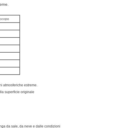
reme.
i scopo
oni atmosferiche estreme.
la superficie originale
inga da sale, da neve e dalle condizioni