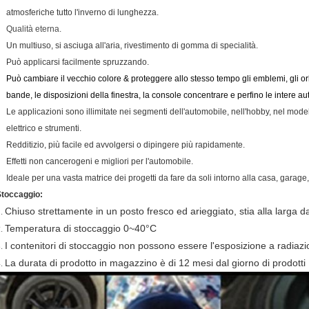
atmosferiche tutto l'inverno di lunghezza.
Qualità eterna.
Un multiuso, si asciuga all'aria, rivestimento di gomma di specialità.
Può applicarsi facilmente spruzzando.
Può cambiare il vecchio colore & proteggere allo stesso tempo gli emblemi, gli orli
bande, le disposizioni della finestra, la console concentrare e perfino le intere au
Le applicazioni sono illimitate nei segmenti dell'automobile, nell'hobby, nel modell
elettrico e strumenti.
Redditizio, più facile ed avvolgersi o dipingere più rapidamente.
Effetti non cancerogeni e migliori per l'automobile.
Ideale per una vasta matrice dei progetti da fare da soli intorno alla casa, garage,
Stoccaggio:
Chiuso strettamente in un posto fresco ed arieggiato, stia alla larga da
1.
Temperatura di stoccaggio 0~40°C
2.
I contenitori di stoccaggio non possono essere l'esposizione a radiaz
3.
La durata di prodotto in magazzino è di 12 mesi dal giorno di prodotti
4.