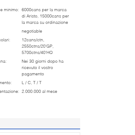
ne minimo:
6000cans per la marca
di Aristo, 15000cans per
la marca su ordinazione
negotiable
olari:
12cans/ctn,
2550ctns/20'GP,
5700ctns/40'HQ
gna:
Nei 30 giorni dopo ha
ricevuto il vostro
pagamento
mento:
L / C, T / T
entazione:
2.000.000 al mese