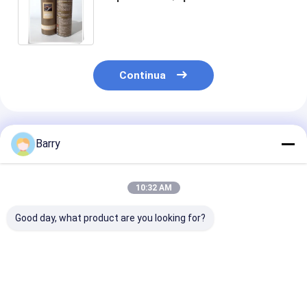
gomma di Coationg del film di
Peelable di scopo della pittura di
spruzzo multi
Continua
Prodotti Raccomandati
Barry
10:32 AM
Good day, what product are you looking for?
Vernice a spruzzo di
Sfregatura rapida
Vernice a spr
zinco da
Vernice a spruzzo
acrilica zinco
galvanizzazione a
zinc galvanizzante
minuti tempo d
freddo 400 ml
5-10 minuti Tempo
asciugatura