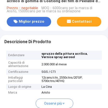
acrilico di gomma di Coationg del film di Peelable di
scopo della pittura di spruzzo multi
Prezzo：negotiable
MOQ：6000cans per la marca di
Aristo, 15000cans per la marca su ordinazione
Miglior prezzo
Contattaci
Descrizione Di Prodotto
,
spruzzo della pittura acrilica
Evidenziare
Vernice spray aerosol
Capacità di
2.000.000 al mese
alimentazione
Certificazione
SGS / CTI
Imballaggi
12cans/ctn, 2550ctns/20'GP,
particolari
5700ctns/40'HQ
Luogo di origine
La Cina
Marca
Aristo
Osservi più