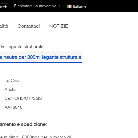
Richiedere un preventivo
|
Italian
arch
lità
Contattaci
NOTIZIE
0ml legante strutturale
ra neutra per 300ml legante strutturale
:
La Cina
Aristo
CE/ROHS/CTI/SGS
AA73010
gamento e spedizione:
ne minimo:
6000pcs per la marca di