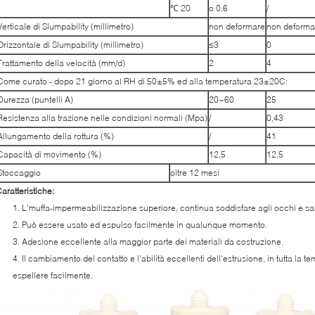
℃
20
o 0,6
/
Verticale di Slumpability (millimetro)
non deformare
non deforma
Orizzontale di Slumpability (millimetro)
≤3
0
Trattamento della velocità (mm/d)
2
4
Come curato - dopo 21 giorno al RH di 50±5% ed alla temperatura 23±20C:
Durezza (puntelli A)
20~60
25
Resistenza alla trazione nelle condizioni normali (Mpa)
/
0,43
Allungamento della rottura (%)
/
41
Capacità di movimento (%)
12,5
12,5
Stoccaggio
oltre 12 mesi
aratteristiche:
1. L'muffa-impermeabilizzazione superiore, continua soddisfare agli occhi e sanit
2. Può essere usato ed espulso facilmente in qualunque momento.
3. Adesione eccellente alla maggior parte dei materiali da costruzione.
4. Il cambiamento del contatto e l'abilità eccellenti dell'estrusione, in tutta l
espellere facilmente.