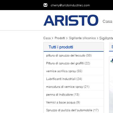
cherry@aristoindustries.com
Casa
Sigillan
Casa
Prodotti
Sigillante siliconico
Tutti i prodotti
pittura di spruzzo del tessuto
(33)
Pittura di spruzzo dei graffiti
(22)
vernice acrilica spray
(55)
Lubrificanti industriali
(24)
marcatura di vernice spray
(21)
penna di indicatore
(13)
Vernici a base acqua
(9)
Spruzzo di pulizia dell'automobile
(17)