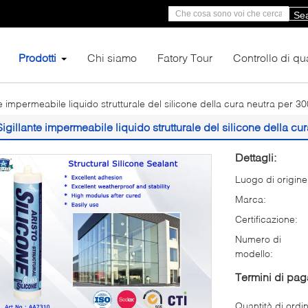
Se
Prodotti
Chi siamo
Fatory Tour
Controllo di qua
te impermeabile liquido strutturale del silicone della cura neutra per 30
Sigillante impermeabile liquido strutturale del silicone della cu
Dettagli:
Luogo di origine
Marca:
Certificazione:
Numero di
modello:
Termini di pa
Quantità di ordi