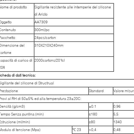
Nome di prodotto
Sigillante resistente alle intemperie del silicone
di Aristo
Oggetto
AA7309
Contenuto
300ml/pc
Pacchetto
24pcs/carton
Dimensione del
310X210X240mm
cartone
capacità di carico di
2000cartons/20'fcl
20ft
cheda di dati tecnica:
Sigillante del silicone di Structrual
Prestazione
Standard
Valore misur
Provi al RH di 50±5% ed alla temperatura 23±20C:
Densità (g/cm3)
±0.1
0,96
Tempo Senza puntina (min)
≤180
5,5
Estrusione (ml/min)
≥80
1340
Modulo di tensione (Mpa)
℃
23
>0,4
0,48