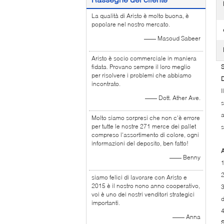
La qualità di Aristo è molto buona, è
popolare nel nostro mercato.
—— Masoud Sabeer
Aristo è socio commerciale in maniera
fidata. Provano sempre il loro meglio
S
per risolvere i problemi che abbiamo
D
incontrato.
I
—— Dott. Ather Ave.
s
a
Molto siamo sorpresi che non c'è errore
per tutte le nostre 271 merce dei pallet
s
compreso l'assortimento di colore, ogni
informazioni del deposito, ben fatto!
A
—— Benny
1
2
siamo felici di lavorare con Aristo e
2015 è il nostro nono anno cooperativo,
3
voi è uno dei nostri venditori strategici
d
importanti.
4
—— Anna
S