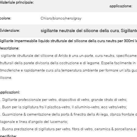
Materiale principale:
applicazione:
colore:
Chiaro/bianco/nero/gray
sigillante neutrale del silicone della cura
Sigillan
Evidenziare:
,
igillante impermeabile liquido strutturale del silicone della cura neutra per 300ml l
escrizione:
l sigillante strutturale del silicone di Aristo è una un-parte, cura neutra, specifica
trutturali della parete divisoria della costruzione e di legame. Espelle facilmente 
tmosferiche e rapidamente cura alla temperatura ambiente per formare un'alta gua
ilicone.
pplicazioni:
. Sigillante professionale per vetro, dispositivo di vetro, grande strato di vetro;
. Buon per la sigillatura fra il plastica-vetro, il alluminio-vetro, ecc vetro/vetro;
. Guarnizione & cementazione della porta & finestra della Al-lega, stanza frontale d
iagonale e linea d'angolo del lucernario;
. Buona prestazione di sigillatura per vetro, fibra di vetro, ceramica & porcellana e
pecifiche: