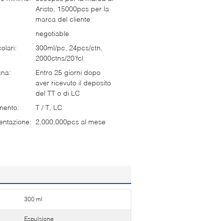
Aristo, 15000pcs per la
marca del cliente
negotiable
olari:
300ml/pc, 24pcs/ctn,
2000ctns/20'fcl
gna:
Entro 25 giorni dopo
aver ricevuto il deposito
del TT o di LC
mento:
T / T, LC
entazione:
2,000,000pcs al mese
300 ml
Espulsione