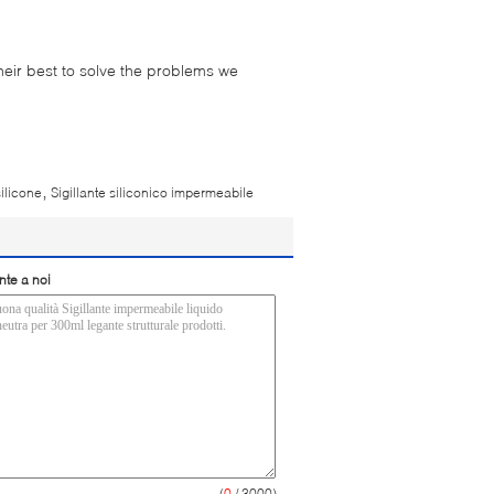
their best to solve the problems we
,
silicone
Sigillante siliconico impermeabile
nte a noi
(
0
/ 3000)