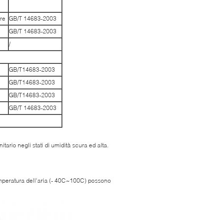
re
GB/T 14683-2003
GB/T 14683-2003
/
GB/T14683-2003
GB/T14683-2003
GB/T14683-2003
GB/T 14683-2003
ario negli stati di umidità scura ed alta.
a temperatura dell'aria (- 40C~100C) possono