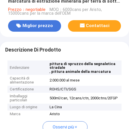
marcatura di estrazione mineraria per terra di sotto
che esamina e che costruisce segno
Prezzo：negotiable
MOQ：6000cans per Aristo,
15000cans per la marca dell'OEM
Miglior prezzo
Contattaci
Descrizione Di Prodotto
pittura di spruzzo della segnaletica
Evidenziare
stradale
,
pittura animale della marcatura
Capacità di
2.000.000 al mese
alimentazione
Certificazione
ROHS/CTI/SGS
Imballaggi
500ml/can, 12cans/ctn, 2000ctns/20'GP
particolari
Luogo di origine
La Cina
Marca
Aristo
Osservi più