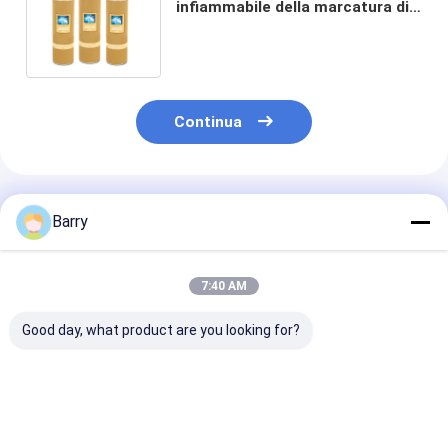
infiammabile della marcatura di
estrazione mineraria per terra di
sotto che esamina e che
costruisce segno
Continua
Prodotti Raccomandati
Barry
7:40 AM
Good day, what product are you looking for?
Vernice Spray per
Spray di vernice per
Vernice fluore
Segnaletica Stradale
marcatura
a spray con se
con Peso Lordo
temporanea da 750
OEM accettabi