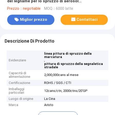
del legname per lo spruzzo di aerosol
ceppo/dell'albero indicatore/di legno
Prezzo：negotiable
MOQ：6000 latte
Miglior prezzo
Contattaci
Descrizione Di Prodotto
linea pittura di spruzzo della
marcatura
Evidenziare
,
pittura di spruzzo della segnaletica
stradale
Capacità di
2,000,000cans al mese
alimentazione
Certificazione
ROHS / SGS / CTI
Imballaggi
12cans/ctn, 2000ctns/20'GP
particolari
Luogo di origine
La Cina
Marca
Aristo