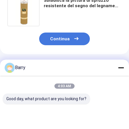
Sbiadisca la pittura di spruzzo
resistente del segno del legname
per lo spruzzo di aerosol
ceppo/dell'albero indicatore/di
legno
Continua
Prodotti Raccomandati
Barry
4:03 AM
Good day, what product are you looking for?
Vernice Spray per
Spray di vernice per
Vernice fluore
Segnaletica Stradale
marcatura
a spray con se