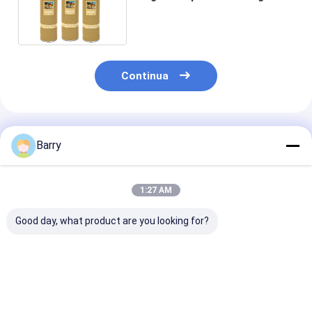
della pittura della marcatura
500ml/750ml con CFC libera
Continua
Prodotti Raccomandati
Barry
1:27 AM
Good day, what product are you looking for?
Vernice Spray per
Spray di vernice per
Vernice fluore
Segnaletica Stradale
marcatura
a spray con se
con Peso Lordo
temporanea da 750
OEM accettabi
600g, Campione
ml, peso lordo 600 g,
peso lordo 600