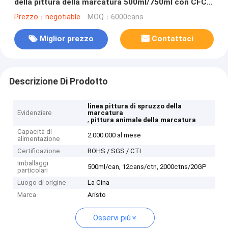
della pittura della marcatura 500ml/750ml con CFC
libera
Prezzo：negotiable
MOQ：6000cans
Miglior prezzo
Contattaci
Descrizione Di Prodotto
linea pittura di spruzzo della
Evidenziare
marcatura
,
pittura animale della marcatura
Capacità di
2.000.000 al mese
alimentazione
Certificazione
ROHS / SGS / CTI
Imballaggi
500ml/can, 12cans/ctn, 2000ctns/20GP
particolari
Luogo di origine
La Cina
Marca
Aristo
Osservi più