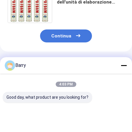
dell'unità di elaborazione
B2/schiuma di poliuretano
resistenti al fuoco
professionali 750ml
Continua
Prodotti Raccomandati
Barry
4:03 PM
Good day, what product are you looking for?
tipo spruzzo di
Tipo spruzzo di
Spruzzo resis
estate 750ML della
inverno della
al fuoco della
schiuma dell'unità di
schiuma dell'unità di
schiuma dell'u