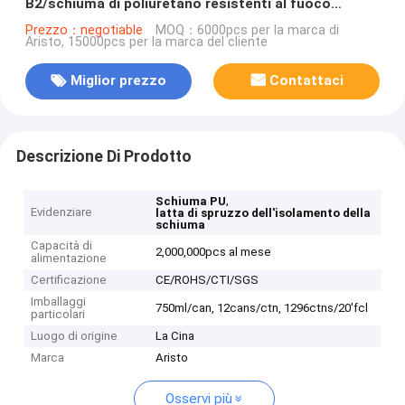
B2/schiuma di poliuretano resistenti al fuoco
professionali 750ml
Prezzo：negotiable
MOQ：6000pcs per la marca di
Aristo, 15000pcs per la marca del cliente
Miglior prezzo
Contattaci
Descrizione Di Prodotto
,
Schiuma PU
Evidenziare
latta di spruzzo dell'isolamento della
schiuma
Capacità di
2,000,000pcs al mese
alimentazione
Certificazione
CE/ROHS/CTI/SGS
Imballaggi
750ml/can, 12cans/ctn, 1296ctns/20'fcl
particolari
Luogo di origine
La Cina
Marca
Aristo
Osservi più