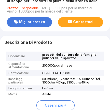
di scopo per i prodotti di pulizia della stanza della
Camera
Prezzo：negotiable
MOQ：6000pcs per la marca di
Aristo, 15000pcs per la marca del cliente
Miglior prezzo
Contattaci
Descrizione Di Prodotto
,
prodotti del pulitore della famiglia
Evidenziare
pulitori dello spruzzo
Capacità di
2000000pcs al mese
alimentazione
Certificazione
CE/ROHS/CTI/SGS
Imballaggi
600ml/can, 12cans/ctn, 1500ctns/20'fcl,
particolari
3000ctns/40'gp, 3300ctns/40'hq
Luogo di origine
La Cina
Marca
Aristo
Osservi più