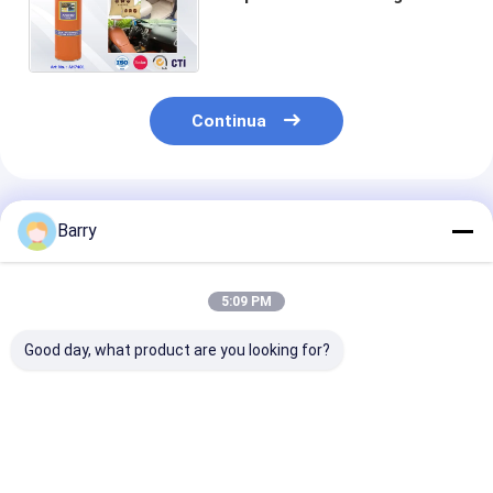
scopo per i prodotti di pulizia
della stanza della Camera
Continua
Prodotti Raccomandati
Barry
5:09 PM
Good day, what product are you looking for?
Applicazione
Polacco della
Polacco del cu
coerente e accurata
mobilia di cura della
pulitori della
con aerosol
famiglia
famiglia
domestico per il