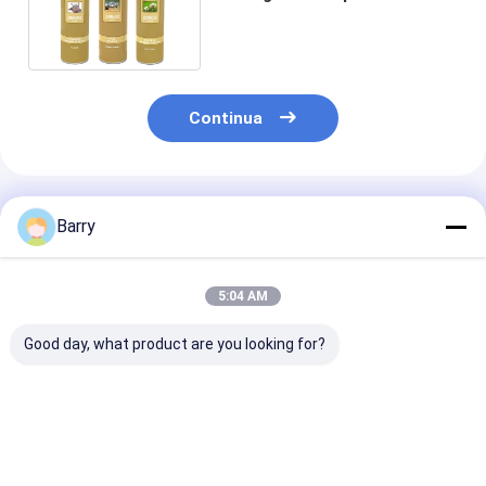
spruzzo dell'indicatore della
pittura animale della coda
alta
Continua
Prodotti Raccomandati
Barry
5:04 AM
Good day, what product are you looking for?
Vernice Spray per
Spray di vernice per
Vernice fluore
Segnaletica Stradale
marcatura
a spray con se
con Peso Lordo
temporanea da 750
OEM accettabi
600g, Campione
ml, peso lordo 600 g,
peso lordo 600