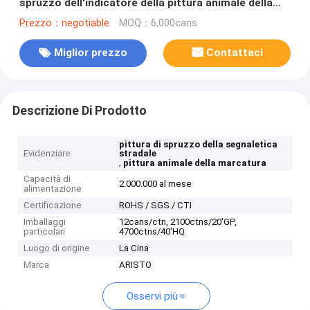
spruzzo dell'indicatore della pittura animale della
coda alta
Prezzo：negotiable
MOQ：6,000cans
Miglior prezzo
Contattaci
Descrizione Di Prodotto
pittura di spruzzo della segnaletica
Evidenziare
stradale
,
pittura animale della marcatura
Capacità di
2.000.000 al mese
alimentazione
Certificazione
ROHS / SGS / CTI
Imballaggi
12cans/ctn, 2100ctns/20'GP,
particolari
4700ctns/40'HQ
Luogo di origine
La Cina
Marca
ARISTO
Osservi più