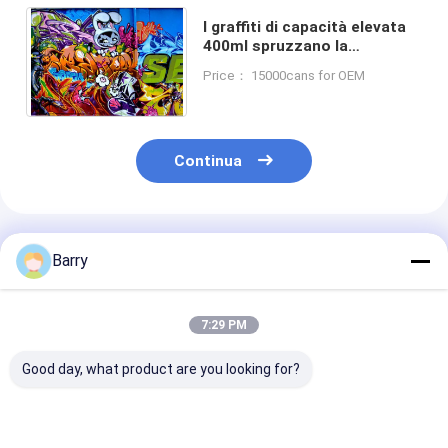
I graffiti di capacità elevata
400ml spruzzano la
superficie regolare di
Price： 15000cans for OEM
Resistanct del tempo della
pittura
Continua
Prodotti Raccomandati
Barry
7:29 PM
Good day, what product are you looking for?
Vernice Spray
I graffiti multicolori
Copertura di A