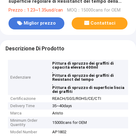
superficie regolare di Resistanct del tempo della
pittura
Prezzo：1.23~1.35usd/can
MOQ：15000cans for OEM
Miglior prezzo
Contattaci
Descrizione Di Prodotto
Pittura di spruzzo dei graffiti di
capacità elevata 400ml
,
Pittura di spruzzo dei graffiti di
Evidenziare
Resistanct del tempo
,
Pittura di spruzzo di superficie liscia
dei graffiti
Certificazione
REACH/SGS/ROHS/CE/CTI
Delivery Time
35~40days
Marca
Aristo
Minimum Order
15000cans for OEM
Quantity
Model Number
AP1802