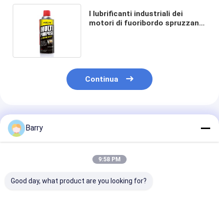
I lubrificanti industriali dei
motori di fuoribordo spruzzano
CTI con il materiale di base
dell'olio
Continua
Prodotti Raccomandati
Barry
9:58 PM
Good day, what product are you looking for?
Lubrificanti
Automobile/lubrificazione
400ml tutti i