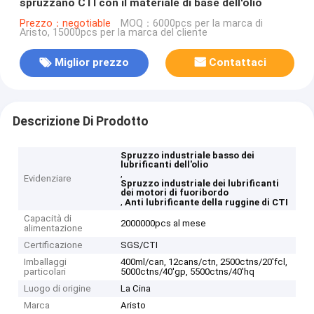
spruzzano CTI con il materiale di base dell'olio
Prezzo：negotiable
MOQ：6000pcs per la marca di
Aristo, 15000pcs per la marca del cliente
Miglior prezzo
Contattaci
Descrizione Di Prodotto
Spruzzo industriale basso dei
lubrificanti dell'olio
,
Evidenziare
Spruzzo industriale dei lubrificanti
dei motori di fuoribordo
,
Anti lubrificante della ruggine di CTI
Capacità di
2000000pcs al mese
alimentazione
Certificazione
SGS/CTI
Imballaggi
400ml/can, 12cans/ctn, 2500ctns/20'fcl,
particolari
5000ctns/40'gp, 5500ctns/40'hq
Luogo di origine
La Cina
Marca
Aristo