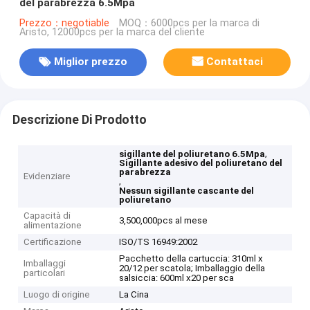
del parabrezza 6.5Mpa
Prezzo：negotiable
MOQ：6000pcs per la marca di
Aristo, 12000pcs per la marca del cliente
Miglior prezzo
Contattaci
Descrizione Di Prodotto
,
sigillante del poliuretano 6.5Mpa
Sigillante adesivo del poliuretano del
parabrezza
Evidenziare
,
Nessun sigillante cascante del
poliuretano
Capacità di
3,500,000pcs al mese
alimentazione
Certificazione
ISO/TS 16949:2002
Pacchetto della cartuccia: 310ml x
Imballaggi
20/12 per scatola; Imballaggio della
particolari
salsiccia: 600ml x20 per sca
Luogo di origine
La Cina