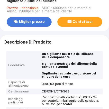
sigillante 300ml del silicone
Prezzo：negotiable
MOQ：6000pcs per la marca di
Aristo, 15000pcs per la marca del cliente
Miglior prezzo
Contattaci
Descrizione Di Prodotto
Un sigillante neutrale del silicone
della componente
,
sigillante neutrale del silicone della
Evidenziare
cartuccia 300ml
,
Sigillante neutrale d'espulsione del
silicone della cura
Capacità di
3,500,000pcs al mese
alimentazione
Certificazione
CE/ROHS/CTI/SGS
Pacchetto della cartuccia: 300ml x 24
Imballaggi
per scatola; Imballaggio della salsiccia:
particolari
597ml x20 per scatol