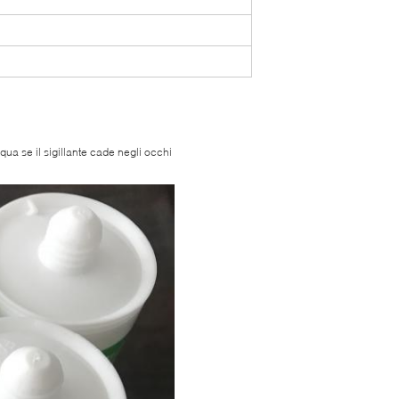
qua se il sigillante cade negli occhi