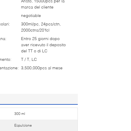
Aristo, 15000pcs per la
marca del cliente
negotiable
olari:
300ml/pc, 24pcs/ctn,
2000ctns/20'fcl
gna:
Entro 25 giorni dopo
aver ricevuto il deposito
del TT o di LC
mento:
T / T, LC
entazione:
3,500,000pcs al mese
300 ml
Espulsione