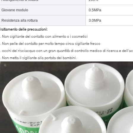
Giovane modulo
0.5MPa
Resistenza alla rottura
3.0MPa
rattamento delle precauzioni:
. Non sigillante del contatto con alimento o i cosmetici
. Non pelle del contatto per molto tempo circa sigillante fresco
. occhi del risciacquo con un gran quantità di controllo medico di ricerca e dell'ac
. Non metta il sigillante alla portata dei bambini.