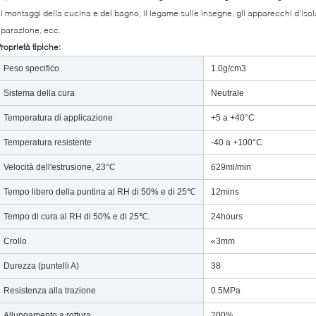
i montaggi della cucina e del bagno, il legame sulle insegne, gli apparecchi d'isol
iparazione, ecc.
roprietà tipiche:
Peso specifico
1.0g/cm3
Sistema della cura
Neutrale
Temperatura di applicazione
+5 a +40°C
Temperatura resistente
-40 a +100°C
Velocità dell'estrusione, 23°C
629ml/min
Tempo libero della puntina al RH di 50% e di 25℃
12mins
Tempo di cura al RH di 50% e di 25℃.
24hours
Crollo
«3mm
Durezza (puntelli A)
38
Resistenza alla trazione
0.5MPa
Allungamento a rottura
200%