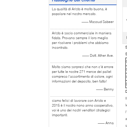
La qualità di Aristo è molto buona, è
popolare nel nostro mercato.
—— Masoud Sabeer
Aristo è socio commerciale in maniera
fidata. Provano sempre il loro meglio
per risolvere i problemi che abbiamo
S
incontrato.
S
—— Dott. Ather Ave.
Molto siamo sorpresi che non c'è errore
per tutte le nostre 271 merce dei pallet
compreso l'assortimento di colore, ogni
informazioni del deposito, ben fatto!
—— Benny
D
I
siamo felici di lavorare con Aristo e
l
2015 è il nostro nono anno cooperativo,
voi è uno dei nostri venditori strategici
l
importanti.
a
—— Anna
s