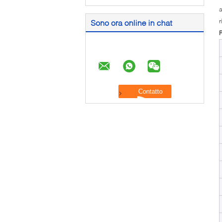
a
r
Sono ora online in chat
P