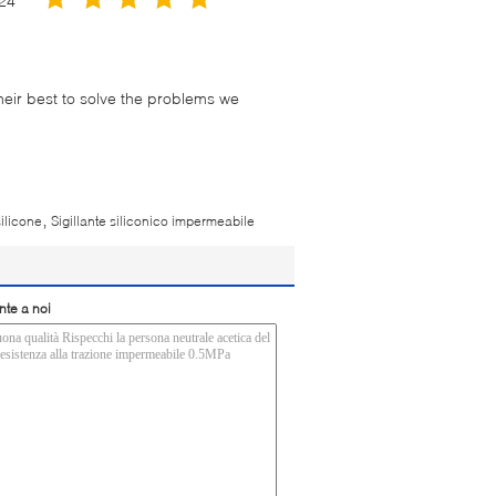
24
their best to solve the problems we
,
silicone
Sigillante siliconico impermeabile
nte a noi