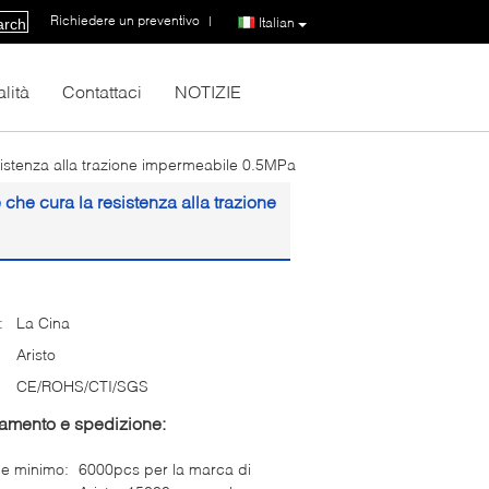
Richiedere un preventivo
|
Italian
arch
lità
Contattaci
NOTIZIE
esistenza alla trazione impermeabile 0.5MPa
 che cura la resistenza alla trazione
:
La Cina
Aristo
CE/ROHS/CTI/SGS
gamento e spedizione:
ne minimo:
6000pcs per la marca di