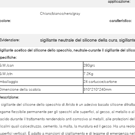
applicazione:
Chiaro/bianco/nero/gray
colore:
caratteristico:
sigillante neutrale del silicone della cura
sigillant
Evidenziare:
,
igillante acetico del silicone dello specchio, neutrale-curante il sigillante del silic
pecifiche:
G.W./can
280grs
G.W./ctn
7.2Kg
Imballaggio
24 cartucce/cartone
Dimensione della scatola
310*210*240mm
escrizione:
l sigillante del silicone dello specchio di Aristo è un adesivo basato silicone ditratt
egame flessibile permanente per gli specchi alle superfici, al gesso, al metallo o a
'acido durante il trattamento rendendolo anti corrosivo ai metalli, alle protezioni d
lcalini quali calcestruzzo, cemento, la malta, la muratura ed il gesso. Ha una reol
uperfici verticali. È adatto a mansioni di sigillamento e di legame di emergenza nell