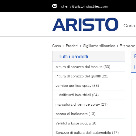
cherry@aristoindustries.com
Casa
Rispecch
Casa
Prodotti
Sigillante siliconico
Tutti i prodotti
pittura di spruzzo del tessuto
(33)
Pittura di spruzzo dei graffiti
(22)
vernice acrilica spray
(55)
Lubrificanti industriali
(24)
marcatura di vernice spray
(21)
penna di indicatore
(13)
Vernici a base acqua
(9)
Spruzzo di pulizia dell'automobile
(17)