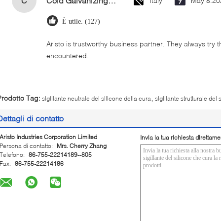
C
Cold Galvanizing Zinc Spray Paint 400ml
Italy
May 8.20
È utile. (127)
Aristo is trustworthy business partner. They always try 
encountered.
,
Prodotto Tag:
sigillante neutrale del silicone della cura
sigillante strutturale del 
Dettagli di contatto
Aristo Industries Corporation Limited
Invia la tua richiesta direttame
Persona di contatto:
Mrs. Cherry Zhang
Telefono:
86-755-22214189--805
Fax:
86-755-22214186