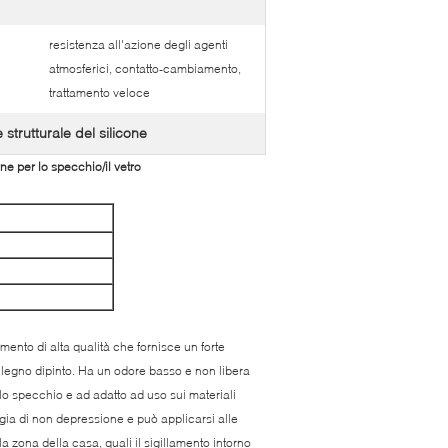
resistenza all'azione degli agenti
atmosferici, contatto-cambiamento,
trattamento veloce
e strutturale del silicone
one per lo specchio/il vetro
amento di alta qualità che fornisce un forte
l legno dipinto. Ha un odore basso e non libera
ello specchio e ad adatto ad uso sui materiali
ogia di non depressione e può applicarsi alle
a zona della casa, quali il sigillamento intorno