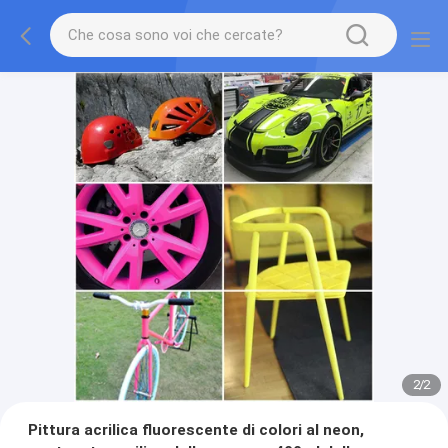
2
/
2
Pittura acrilica fluorescente di colori al neon,