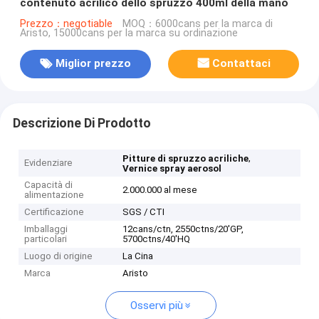
contenuto acrilico dello spruzzo 400ml della mano
Prezzo：negotiable
MOQ：6000cans per la marca di
Aristo, 15000cans per la marca su ordinazione
Miglior prezzo
Contattaci
Descrizione Di Prodotto
,
Pitture di spruzzo acriliche
Evidenziare
Vernice spray aerosol
Capacità di
2.000.000 al mese
alimentazione
Certificazione
SGS / CTI
Imballaggi
12cans/ctn, 2550ctns/20'GP,
particolari
5700ctns/40'HQ
Luogo di origine
La Cina
Marca
Aristo
Osservi più