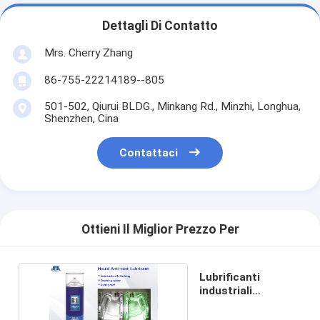
Dettagli Di Contatto
Mrs. Cherry Zhang
86-755-22214189--805
501-502, Qiurui BLDG., Minkang Rd., Minzhi, Longhua,
Shenzhen, Cina
Contattaci
Ottieni Il Miglior Prezzo Per
Lubrificanti
industriali
antiruggine della
muffa