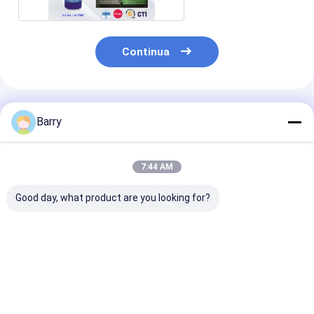
Continua
Prodotti Raccomandati
Barry
7:44 AM
Good day, what product are you looking for?
Automobile/lubrificazione
400ml tutti i
Il chiaro SGS 
di industriale della
lubrificanti di
dello spruzzo
catena ed
industriale di scopi
dell'olio penet
ingranaggio della
400ml riduce
bici
l'attrito
Miglior prezzo
Miglior prezzo
Miglior pr