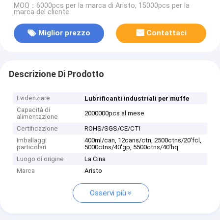
MOQ：6000pcs per la marca di Aristo, 15000pcs per la
marca del cliente
Miglior prezzo
Contattaci
Descrizione Di Prodotto
Evidenziare
Lubrificanti industriali per muffe
Capacità di
2000000pcs al mese
alimentazione
Certificazione
ROHS/SGS/CE/CTI
Imballaggi
400ml/can, 12cans/ctn, 2500ctns/20'fcl,
particolari
5000ctns/40'gp, 5500ctns/40'hq
Luogo di origine
La Cina
Marca
Aristo
Osservi più