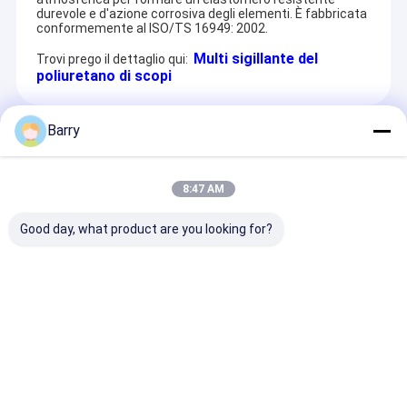
durevole e d'azione corrosiva degli elementi. È fabbricata
conformemente al ISO/TS 16949: 2002.
Multi sigillante del
Trovi prego il dettaglio qui:
poliuretano di scopi
Barry
Recommended Products
8:47 AM
Good day, what product are you looking for?
5-10 Minuti Tempo
Sigillante di silicone
Temperatura d
per la pelle Sigillante
impermeabile
funzionamento
impermeabile in
resistente alle
90oC Sigillant
silicone resistente
temperature da -50 a
poliuretano fle
agli UV con cura
250°C e resistente
con resistenza
Invia richiesta
Invia richiesta
Invia richi
completa di 24 ore
agli UV per uso
trazione 2,2 
per uso interno ed
interno ed esterno
esterno