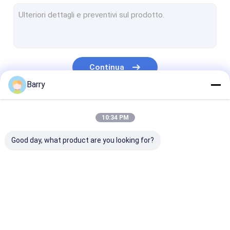
Vernici a base acqua
Spruzzo di pulizia dell'automobile
Prodotti automatici di cura
Continua
Spruzzo elettrico del pulitore
Barry
Pulitore della famiglia
Le Nostre Categorie
10:34 PM
Pu Schiuma Spray
Good day, what product are you looking for?
Sigillante siliconico
spray adesivo
Sigillante del poliuretano
pittura di spruzzo
Pittura di spruzzo
vernice acrilic
prodotti di cura personale
del tessuto
dei graffiti
spray