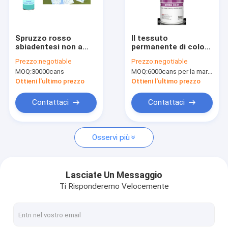
Visita alla fabbrica
Controllo della qualità
Spruzzo rosso
Il tessuto
sbiadentesi non a
permanente di colori
News
base di alcool della
spruzza la pittura
Prezzo:
negotiable
Prezzo:
negotiable
pittura del tessuto di
Aristo 150ml 400ml
MOQ:
30000cans
MOQ:
6000cans per la marca di Aristo, 15000cans per la marca su ordinazione
verde blu di rosa
per vari sofà/vestiti
della pittura di
Ottieni l'ultimo prezzo
Ottieni l'ultimo prezzo
spruzzo della
maglietta
pittura di spruzzo del tessuto
Contattaci
Contattaci
Pittura di spruzzo dei graffiti
Osservi più
vernice acrilica spray
Lubrificanti industriali
Lasciate Un Messaggio
Ti Risponderemo Velocemente
marcatura di vernice spray
penna di indicatore