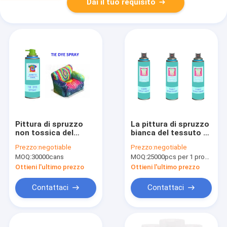
Dai il tuo requisito
Pittura di spruzzo
La pittura di spruzzo
non tossica del
bianca del tessuto di
tessuto 200ml per
DIY per tessuto
Prezzo:
negotiable
Prezzo:
negotiable
abbigliamento,
lavabile nessun
MOQ:
30000cans
MOQ:
25000pcs per 1 progettazione di marca dell'OEM, 1200pcs/color
pittura di spruzzo a
odore 3Oz/può
base d'acqua della
Ottieni l'ultimo prezzo
Ottieni l'ultimo prezzo
maglietta
Contattaci
Contattaci