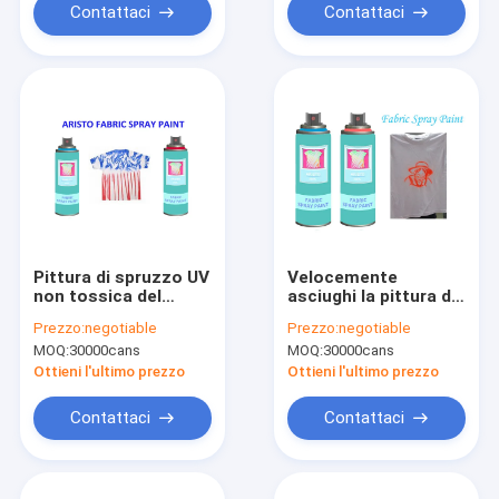
Contattaci
Contattaci
Pittura di spruzzo UV
Velocemente
non tossica del
asciughi la pittura di
tessuto di
spruzzo non tossica
Prezzo:
negotiable
Prezzo:
negotiable
resistenza per i
del tessuto
MOQ:
30000cans
MOQ:
30000cans
vestiti, spruzzo
dell'aerosol per il
liquido impermeabile
tessuto
Ottieni l'ultimo prezzo
Ottieni l'ultimo prezzo
della pittura
delicatamente
flessibile
Contattaci
Contattaci