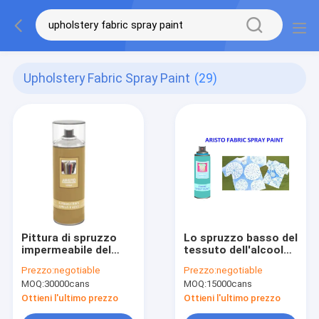
Upholstery Fabric Spray Paint
(29)
Pittura di spruzzo
Lo spruzzo basso del
impermeabile del
tessuto dell'alcool
tessuto da
dipinge la
Prezzo:
negotiable
Prezzo:
negotiable
arredamento
tappezzeria non
MOQ:
30000cans
MOQ:
15000cans
dell'interno/all'aperto
tossica di CTI 200ml
con colore
Ottieni l'ultimo prezzo
Ottieni l'ultimo prezzo
permanente