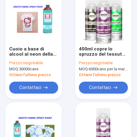
Cuoio a base di
400ml copre lo
alcool al neon della
spruzzo del tessuto
pittura di spruzzo del
dipinge lavabile
Prezzo:
negotiable
Prezzo:
negotiable
tessuto da
asciutto rapido non
MOQ:
30000cans
MOQ:
6000cans per la marca di Aristo, 15000cans per la marca su ordinazione
arredamento con
tossico
copertura eccellente
Ottieni l'ultimo prezzo
Ottieni l'ultimo prezzo
Contattaci
Contattaci
Casa.
Prodotti
Su di noi