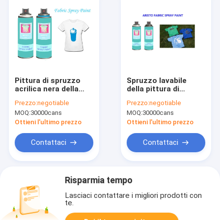
Pittura di spruzzo
Spruzzo lavabile
acrilica nera della
della pittura di
pittura di spruzzo del
spruzzo del tessuto
Prezzo:
negotiable
Prezzo:
negotiable
tessuto per
200ml per resistenza
MOQ:
30000cans
MOQ:
30000cans
resistente UV
UV della maglietta e
scarpe/dell'abbigliamento
essiccazione veloce
Ottieni l'ultimo prezzo
Ottieni l'ultimo prezzo
Contattaci
Contattaci
Risparmia tempo
Lasciaci contattare i migliori prodotti con
te.