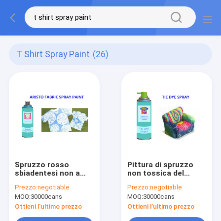
T Shirt Spray Paint
(26)
Spruzzo rosso
Pittura di spruzzo
sbiadentesi non a
non tossica del
base di alcool della
tessuto 200ml per
Prezzo:
negotiable
Prezzo:
negotiable
pittura del tessuto di
abbigliamento,
MOQ:
30000cans
MOQ:
30000cans
verde blu di rosa
pittura di spruzzo a
della pittura di
base d'acqua della
Ottieni l'ultimo prezzo
Ottieni l'ultimo prezzo
spruzzo della
maglietta