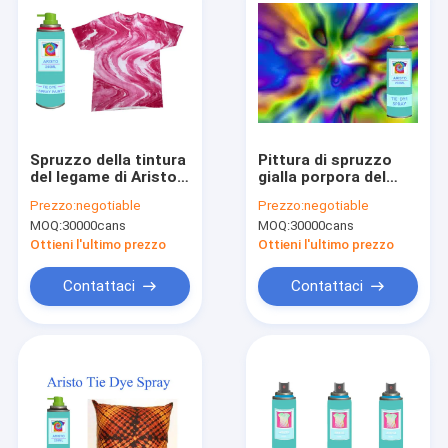
Spruzzo della tintura
Pittura di spruzzo
del legame di Aristo
gialla porpora del
della pittura di
tessuto dell'oro per
Prezzo:
negotiable
Prezzo:
negotiable
spruzzo del tessuto
le magliette, spruzzo
MOQ:
30000cans
MOQ:
30000cans
per DIY non tossico
fustigato della
pittura
Ottieni l'ultimo prezzo
Ottieni l'ultimo prezzo
dell'abbigliamento
del tessuto
Contattaci
Contattaci
Casa.
Prodotti
Su di noi