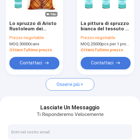
Visita alla fabbrica
Controllo della qualità
Lo spruzzo di Aristo
La pittura di spruzzo
Rustoleum dei
bianca del tessuto di
News
corredi della tintura
DIY per tessuto
Prezzo:
negotiable
Prezzo:
negotiable
del legame dipinge
lavabile nessun
MOQ:
30000cans
MOQ:
25000pcs per 1 progettazione di marca dell'OEM, 1200pcs/color
non tossico per la
odore 3Oz/può
camicia di DIY
Ottieni l'ultimo prezzo
Ottieni l'ultimo prezzo
pittura di spruzzo del tessuto
Contattaci
Contattaci
Pittura di spruzzo dei graffiti
Osservi più
vernice acrilica spray
Lubrificanti industriali
Lasciate Un Messaggio
Ti Risponderemo Velocemente
marcatura di vernice spray
penna di indicatore