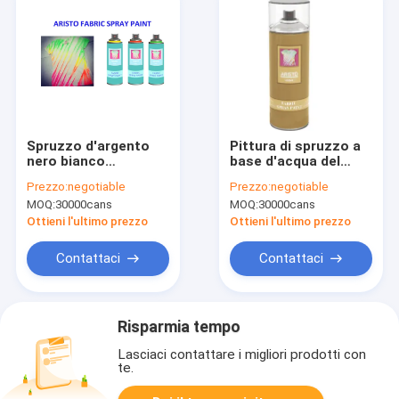
Spruzzo d'argento
Pittura di spruzzo a
nero bianco
base d'acqua del
variopinto della
tessuto di flessibilità
Prezzo:
negotiable
Prezzo:
negotiable
pittura del tessuto
100ml 200ml 400ml
MOQ:
30000cans
MOQ:
30000cans
per amichevole eco-
di uso della maglietta
Ottieni l'ultimo prezzo
Ottieni l'ultimo prezzo
del tessuto DIY
Contattaci
Contattaci
Risparmia tempo
Lasciaci contattare i migliori prodotti con
te.