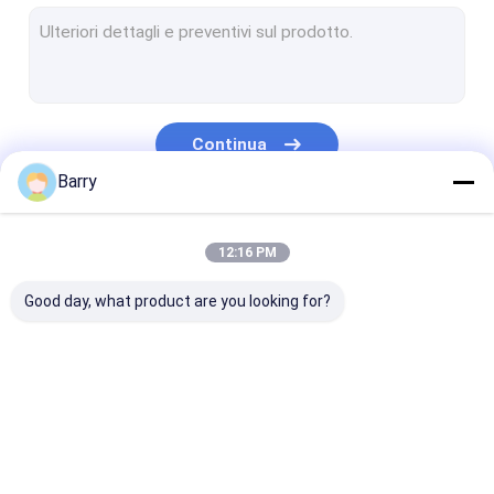
Vernici a base acqua
Spruzzo di pulizia dell'automobile
Prodotti automatici di cura
Continua
Spruzzo elettrico del pulitore
Barry
Pulitore della famiglia
Le Nostre Categorie
12:16 PM
Pu Schiuma Spray
Good day, what product are you looking for?
Sigillante siliconico
spray adesivo
Sigillante del poliuretano
pittura di spruzzo
Pittura di spruzzo
vernice acrilic
prodotti di cura personale
del tessuto
dei graffiti
spray