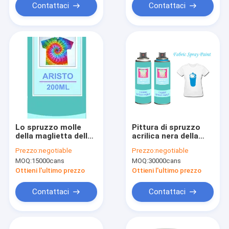
maglietta
Contattaci
Contattaci
Lo spruzzo molle
Pittura di spruzzo
della maglietta della
acrilica nera della
pittura del tessuto
pittura di spruzzo del
Prezzo:
negotiable
Prezzo:
negotiable
della base dell'acqua
tessuto per
MOQ:
15000cans
MOQ:
30000cans
dipinge 200ml/la
resistente UV
latta CTI
scarpe/dell'abbigliament
Ottieni l'ultimo prezzo
Ottieni l'ultimo prezzo
Contattaci
Contattaci