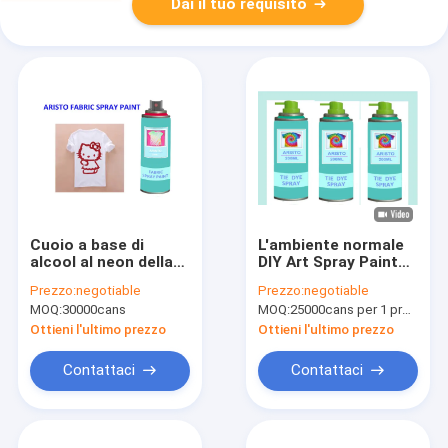
Dai il tuo requisito
Cuoio a base di
L'ambiente normale
alcool al neon della
DIY Art Spray Paint
pittura di spruzzo del
fluorescente nessun
Prezzo:
negotiable
Prezzo:
negotiable
tessuto da
103.5Ml
MOQ:
30000cans
MOQ:
25000cans per 1 progettazione di marca dell'OEM, 1200cans/color
arredamento con
sbiadentesi/può
copertura eccellente
Ottieni l'ultimo prezzo
Ottieni l'ultimo prezzo
Contattaci
Contattaci