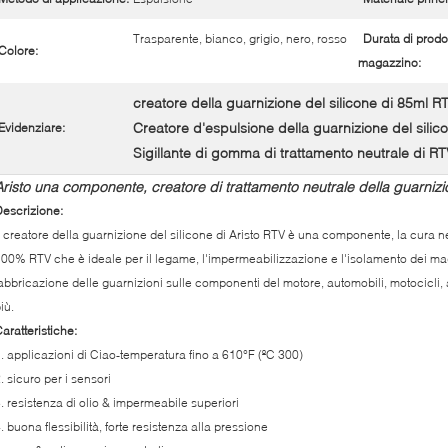
Trasparente, bianco, grigio, nero, rosso
Durata di prodot
Colore:
magazzino:
creatore della guarnizione del silicone di 85ml R
Creatore d'espulsione della guarnizione del silic
Evidenziare:
Sigillante di gomma di trattamento neutrale di R
Aristo una componente, creatore di trattamento neutrale della guarnizi
escrizione:
l creatore della guarnizione del silicone di Aristo RTV è una componente, la cura ne
00% RTV che è ideale per il legame, l'impermeabilizzazione e l'isolamento dei mag
abbricazione delle guarnizioni sulle componenti del motore, automobili, motocicli, 
iù.
aratteristiche:
1.
applicazioni di Ciao-temperatura fino a 610°F (ºC 300)
. sicuro per i sensori
. resistenza di olio & impermeabile superiori
. buona flessibilità, forte resistenza alla pressione