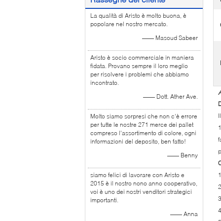
La qualità di Aristo è molto buona, è
popolare nel nostro mercato.
—— Masoud Sabeer
Aristo è socio commerciale in maniera
fidata. Provano sempre il loro meglio
per risolvere i problemi che abbiamo
incontrato.
—— Dott. Ather Ave.
D
I
Molto siamo sorpresi che non c'è errore
per tutte le nostre 271 merce dei pallet
1
compreso l'assortimento di colore, ogni
f
informazioni del deposito, ben fatto!
p
—— Benny
C
siamo felici di lavorare con Aristo e
2015 è il nostro nono anno cooperativo,
2
voi è uno dei nostri venditori strategici
3
importanti.
4
—— Anna