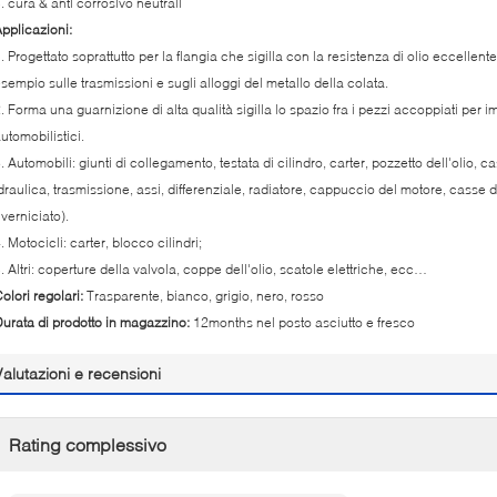
. cura & anti corrosivo neutrali
pplicazioni:
. Progettato soprattutto per la flangia che sigilla con la resistenza di olio eccellente
sempio sulle trasmissioni e sugli alloggi del metallo della colata.
. Forma una guarnizione di alta qualità sigilla lo spazio fra i pezzi accoppiati per i
utomobilistici.
. Automobili: giunti di collegamento, testata di cilindro, carter, pozzetto dell'olio,
draulica, trasmissione, assi, differenziale, radiatore, cappuccio del motore, casse 
iverniciato).
. Motocicli: carter, blocco cilindri;
. Altri: coperture della valvola, coppe dell'olio, scatole elettriche, ecc…
olori regolari:
Trasparente, bianco, grigio, nero, rosso
urata di prodotto in magazzino:
12months nel posto asciutto e fresco
Valutazioni e recensioni
Rating complessivo