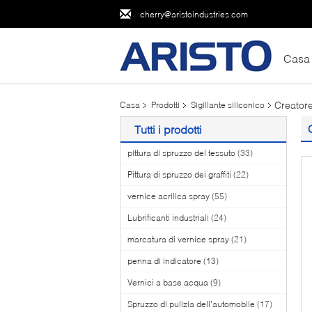
cherry@aristoindustries.com
Casa
Creatore
Casa
Prodotti
Sigillante siliconico
Tutti i prodotti
pittura di spruzzo del tessuto
(33)
Pittura di spruzzo dei graffiti
(22)
vernice acrilica spray
(55)
Lubrificanti industriali
(24)
marcatura di vernice spray
(21)
penna di indicatore
(13)
Vernici a base acqua
(9)
Spruzzo di pulizia dell'automobile
(17)