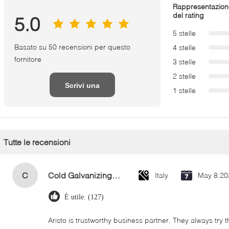
Rappresentazion
del rating
5.0
5 stelle
Basato su 50 recensioni per questo
4 stelle
fornitore
3 stelle
2 stelle
Scrivi una
1 stelle
recensione
Tutte le recensioni
C
Cold Galvanizing Zinc Spray Paint 400ml
Italy
May 8.20
È utile. (127)
Aristo is trustworthy business partner. They always try 