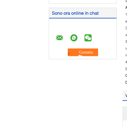
5
A
Sono ora online in chat
1
e
2
a
3
i
r
4
5
C
D