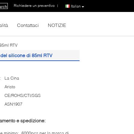
Richiedere un preventivo
|
Italian
arch
lità
Contattaci
NOTIZIE
i 85ml RTV
 del silicone di 85ml RTV
:
La Cina
Aristo
CE/ROHS/CTI/SGS
ASN1907
gamento e spedizione:
ne minimo:
6000pcs per la marca di