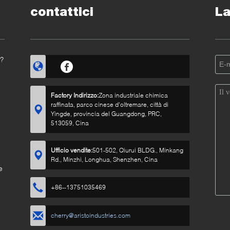
contattici
La
o?
Factory Indirizzo:
Zona industriale chimica
raffinata, parco cinese d'oltremare, città di
Yingde, provincia del Guangdong, PRC,
513059, Cina
Ufficio vendite:
501-502, Qiurui BLDG., Minkang
Rd., Minzhi, Longhua, Shenzhen, Cina
e
+86--13751035469
cherry@aristoindustries.com