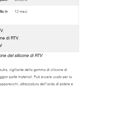
to in
12 mesi
TV
,
one di RTV
,
TV
one del silicone di RTV
utra, sigillante della gomma di silicone di
gior parte materiali. Può essere usato per la
apparecchi, attrezzatura dell'iarda di potere e