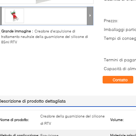
Prezzo:
Imballaggi partic
Grande immagine :
Creatore d'espulsione di
trattamento neutrale della guarnizione del silicone di
Tempi di conse
85ml RTV
Termini di paga
Capacità di alim
Contatto
Descrizione di prodotto dettagliata
Creatore della guarnizione del silicone
Nome di prodotto:
Volume:
di RTV
Metodo di applicazione:
Espulsione
Materiale princ