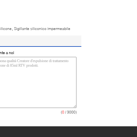
,
silicone
Sigillante siliconico impermeabile
nte a noi
(
0
/ 3000)