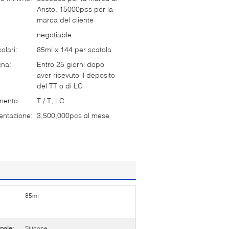
Aristo, 15000pcs per la
marca del cliente
negotiable
olari:
85ml x 144 per scatola
gna:
Entro 25 giorni dopo
aver ricevuto il deposito
del TT o di LC
mento:
T / T, LC
entazione:
3,500,000pcs al mese
85ml
ipale:
Silicone